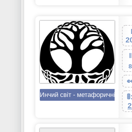
2
8

Инчий світ - метафоричні карт

2