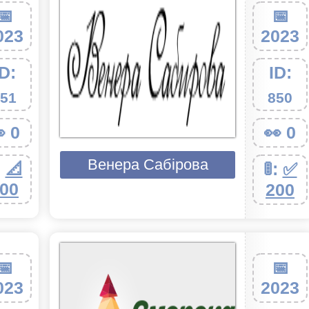
📅
📅
023
2023
ID:
ID:
51
850
 0
👀 0
Венера Сабірова
:
📐
🚦:
✅
00
200
📅
📅
023
2023