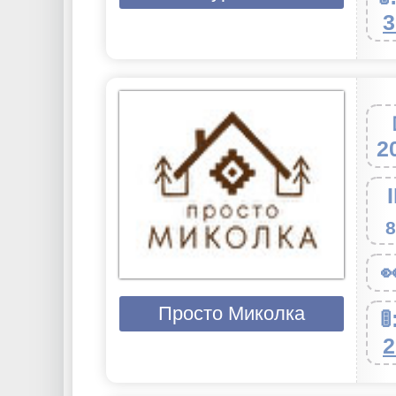
3
2
8

Просто Миколка

2