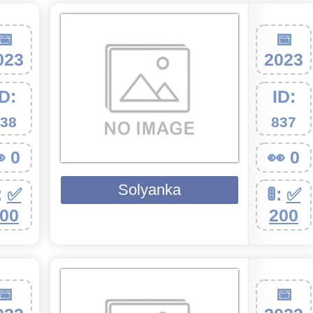
📅
📅
023
2023
ID:
ID:
38
837
 0
👀 0
Solyanka
:
✅
🚦:
✅
00
200
📅
📅