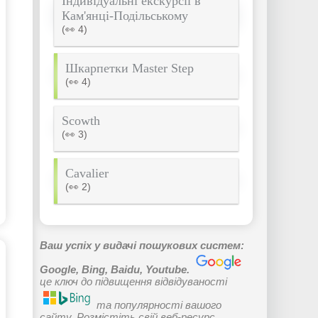
Індивідуальні екскурсії в
Кам'янці-Подільському
(👀 4)
Шкарпетки Master Step
(👀 4)
Scowth
(👀 3)
Cavalier
(👀 2)
Ваш успіх у видачі пошукових систем:
Google, Bing, Baidu, Youtube.
це ключ до підвищення відвідуваності
та популярності вашого
сайту. Розмістіть свій веб-ресурс