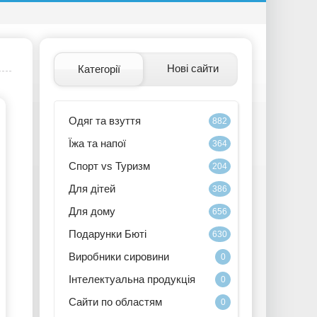
Нові сайти
Категорії
Одяг та взуття
882
Їжа та напої
364
Спорт vs Туризм
204
Для дітей
386
Для дому
656
Подарунки Бюті
630
Виробники сировини
0
Інтелектуальна продукція
0
Сайти по областям
0