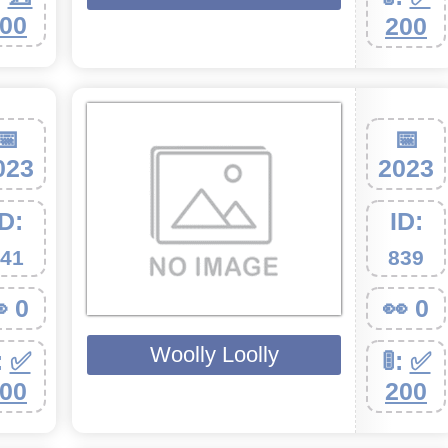
00
200
📅
📅
023
2023
ID:
ID:
41
839
 0
👀 0
Woolly Loolly
:
✅
🚦:
✅
00
200