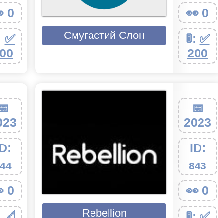
 0
👀 0
Смугастий Слон
:
✅
🚦:
✅
00
200
📅
📅
023
2023
ID:
ID:
44
843
 0
👀 0
Rebellion
:
📐
🚦:
✅