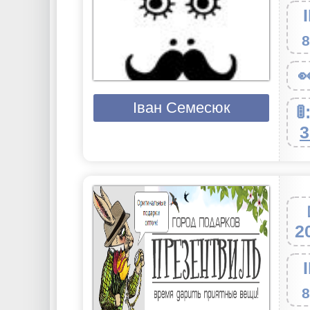
8

Іван Семесюк
🚦
3
2
8