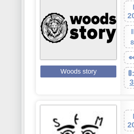
2
8

Woods story
🚦
3
2