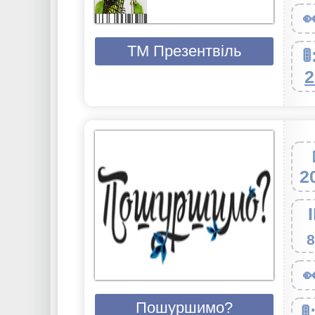

ТМ Презентвіль

2
2
8

Пошуршимо?
🚦