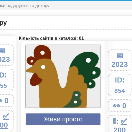
ки подарунків та декору
ру
Кількість сайтів в каталозі: 81
📅
📅
023
2023
ID:
ID:
55
854
 0
👀 0
:
✅
Живи просто
🚦:
✅
00
200