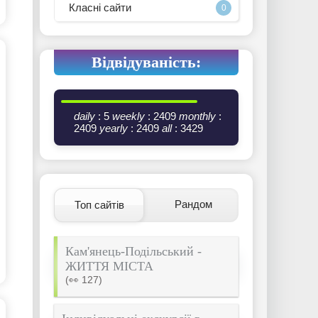
Класні сайти
0
Відвідуваність:
daily
: 5
weekly
: 2409
monthly
:
2409
yearly
: 2409
all
: 3429
Рандом
Топ сайтів
Кам'янець-Подільський -
ЖИТТЯ МІСТА
(👀 127)