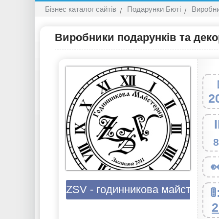
Бізнес каталог сайтів
Подарунки Бюті
Виробни
Виробники подарунків та деко
2
8

ZSV - годинникова майстерня

2