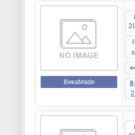
2
8

ВикаMade

2