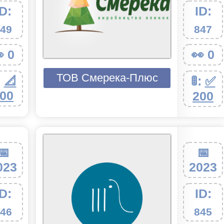
ID:
ID:
49
847
 0
👀 0
ТОВ Смерека-Плюс
:
📐
🚦:
✅
00
200
📅
📅
023
2023
ID:
ID:
46
845