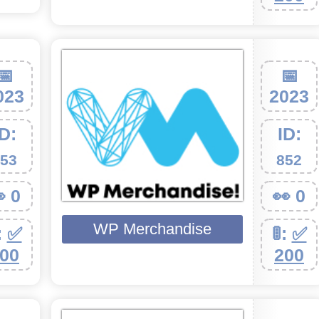
📅
📅
023
2023
ID:
ID:
53
852
 0
👀 0
и
WP Merchandise
:
✅
🚦:
✅
00
200