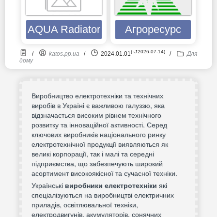
AQUA Radiator
Агроресурс
(
⮍2026-07-14
)
/
katos.pp.ua
/
2024.01.01
/
Для
дому
Виробництво електротехніки та технічних
виробів в Україні є важливою галуззю, яка
відзначається високим рівнем технічного
розвитку та інноваційної активності. Серед
ключових виробників національного ринку
електротехнічної продукції виявляються як
великі корпорації, так і малі та середні
підприємства, що забезпечують широкий
асортимент високоякісної та сучасної техніки.
Українські
виробники електротехніки
які
спеціалізуються на виробництві електричних
приладів, освітлювальної техніки,
електродвигунів, акумуляторів, сонячних