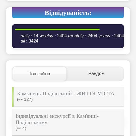
Відвідуваність:
daily
: 14
weekly
: 2404
monthly
: 2404
yearly
: 2404
all
: 3424
Рандом
Топ сайтів
Кам'янець-Подільський - ЖИТТЯ МІСТА
(👀 127)
Індивідуальні екскурсії в Кам'янці-
Подільському
(👀 4)