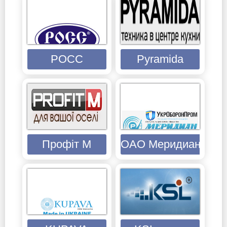
РОСС
Pyramida
Профіт М
ОАО Меридиан