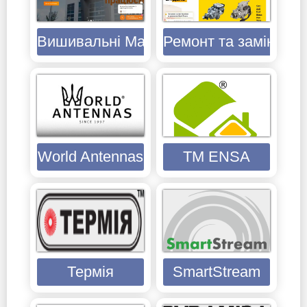
Вишивальні Машини і нитки до них
Ремонт та заміна Т
World Antennas
TM ENSA
Термія
SmartStream