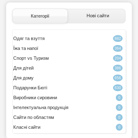
Нові сайти
Категорії
Одяг та взуття
882
Їжа та напої
364
Спорт vs Туризм
204
Для дітей
386
Для дому
656
Подарунки Бюті
630
Виробники сировини
0
Інтелектуальна продукція
0
Сайти по областям
0
Класні сайти
0