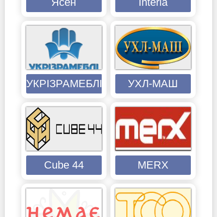
Ясен
Interia
УКРІЗРАМЕБЛІ
УХЛ-МАШ
Cube 44
MERX