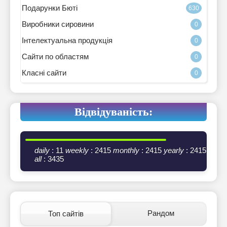
Подарунки Бюті
630
Виробники сировини
0
Інтелектуальна продукція
0
Сайти по областям
0
Класні сайти
0
Відвідуваність:
daily
: 11
weekly
: 2415
monthly
: 2415
yearly
: 2415
all
: 3435
Рандом
Топ сайтів