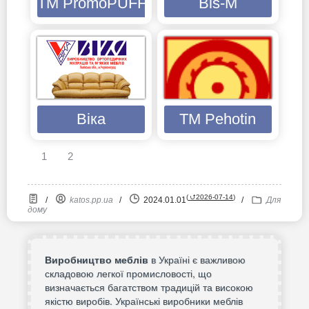
TM PromoPUFF
Bis-M
Віка
ТМ Pehotin
1
2
(
⮍2026-07-14
)
/
katos.pp.ua
/
2024.01.01
/
Для
дому
Виробництво меблів
в Україні є важливою
складовою легкої промисловості, що
визначається багатством традицій та високою
якістю виробів. Українські виробники меблів