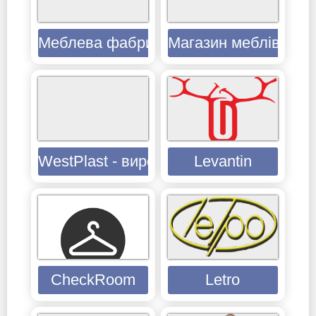
Меблева фабрика з виробництва меблі
Магазин меблів з д
WestPlast - виробник ущільнювачів
Levantin
CheckRoom
Letro