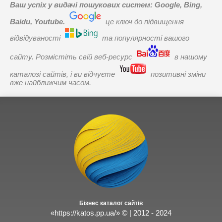
Ваш успіх у видачі пошукових систем: Google, Bing,
Baidu, Youtube.
це ключ до підвищення
відвідуваності
та популярності вашого
сайту. Розмістіть свій веб-ресурс
в нашому
каталозі сайтів, і ви відчуєте
позитивні зміни
вже найближчим часом.
Бізнес каталог сайтів
«https://katos.pp.ua/» © | 2012 - 2024