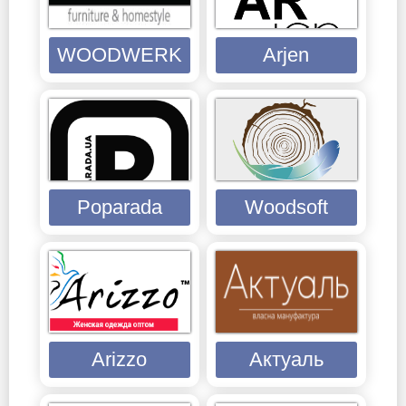
WOODWERK
Arjen
Poparada
Woodsoft
Arizzo
Актуаль