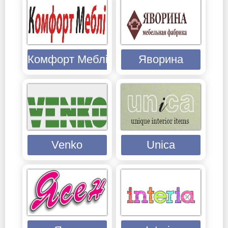
Комфорт Меблі
Яворина
Venko
Unica