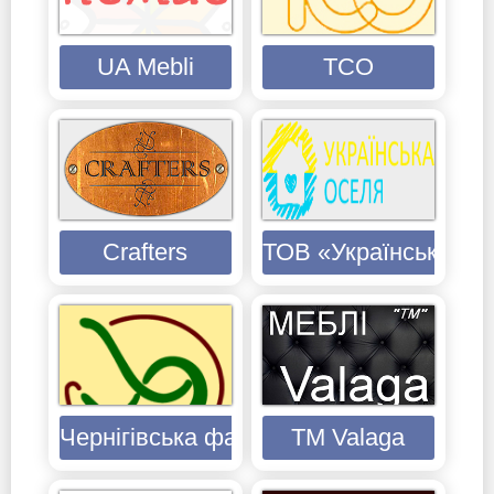
UA Mebli
ТСО
Crafters
ТОВ «Українська ос
Чернігівська фабрика лозових виробів
ТМ Valaga