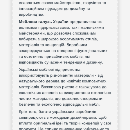
славляться своєю майстерністю, творчістю та
інноваційним підходом до дизайну та
виробництва.
Меблева галузь України
представлена як
великими підприємствами, так і маленькими
майстернями, що дозволяє споживачам
вибирати з широкого асортименту стилів,
матеріалів та концепцій. Виробники
зосереджуються на створенні функціональних
та естетично привабливих меблів, які
відповідають сучасним тенденціям дизайну.
Українські меблеві підприємства
використовують різноманітні матеріали - від
натурального дерева до новітніх композитних
матеріалів. Важливою рисою є також увага до
екологічних аспектів та використання екологічно
чистих матеріалів, що дозволяє створювати
безпечні та екологічно відповідальні меблі.
Крім того, багато українських виробників
співпрацюють з молодими дизайнерами, щоб
втілити оригінальні ідеї та творчі концепції у свої
продукти. Це сприяє виникненню унікальних та