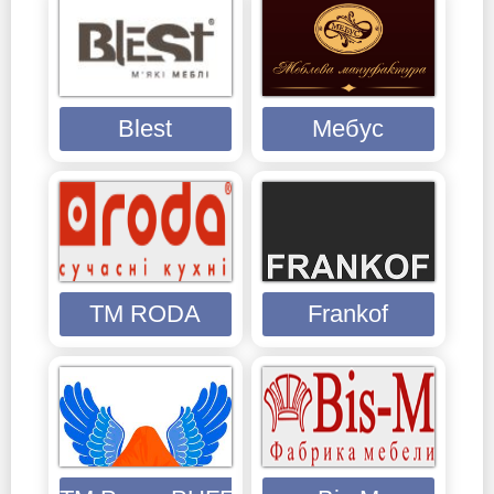
Blest
Мебус
ТМ RODA
Frankof