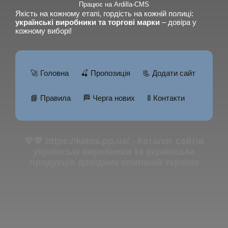
Працює на Ardilla-CMS
Якість на кожному етапі, гордість на кожній полиці:
українські виробники та торгові марки
– довіра у
кожному виборі!
🚀 Головна
🍒 Пропозиція
📃 Додати сайт
📘 Правила
🏁 Черга нових
🚦 Контакти
💛💙 https://katos.pp.ua/ - Каталог сайтів
українські виробники та українська
продукція довідник компаній України