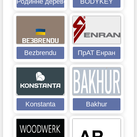
Родинне дерево
BODYKEY
Bezbrendu
ПрАТ Енран
Konstanta
Bakhur