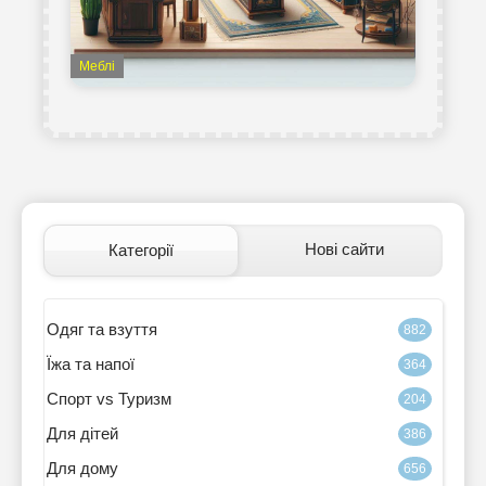
Меблі
Нові сайти
Категорії
Одяг та взуття
882
Їжа та напої
364
Спорт vs Туризм
204
Для дітей
386
Для дому
656