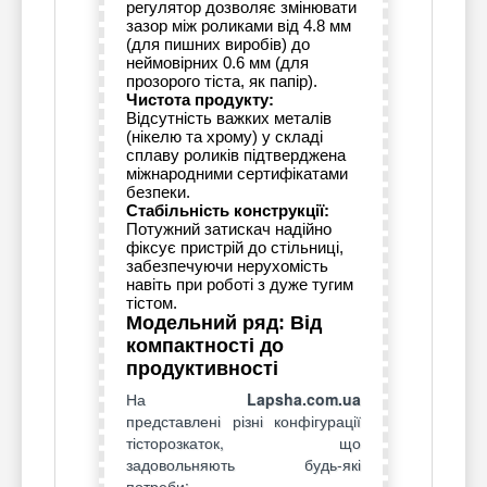
регулятор дозволяє змінювати
зазор між роликами від 4.8 мм
(для пишних виробів) до
неймовірних 0.6 мм (для
прозорого тіста, як папір).
Чистота продукту:
Відсутність важких металів
(нікелю та хрому) у складі
сплаву роликів підтверджена
міжнародними сертифікатами
безпеки.
Стабільність конструкції:
Потужний затискач надійно
фіксує пристрій до стільниці,
забезпечуючи нерухомість
навіть при роботі з дуже тугим
тістом.
Модельний ряд: Від
компактності до
продуктивності
На
Lapsha.com.ua
представлені різні конфігурації
тісторозкаток, що
задовольняють будь-які
потреби: