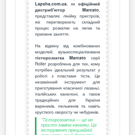
Lapsha.com.ua
, як
офіційний
дистриб'ютор Marcato
,
представляє лінійку пристроїв,
які перетворюють складний
процес розкатки на легке та
приємне заняття.
На відміну від комбінованих
моделей, вузькоспеціалізована
тісторозкатка Marcato
серії
Roller розроблена для тих, кому
потрібен ідеальний результат у
роботі з пластами тіста. Це
незамінний інструмент для
приготування класичної лазаньї,
італійських канелоні, а також
традиційних для України
вареників, пельменів та навіть
хрусткого хворосту чи чебуреків.
"Тісторозкатка — це не
просто заміна качалки. Це
інструмент прецизійної