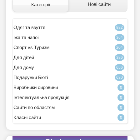
Нові сайти
Категорії
Одяг та взуття
882
Їжа та напої
364
Спорт vs Туризм
204
Для дітей
386
Для дому
656
Подарунки Бюті
630
Виробники сировини
0
Інтелектуальна продукція
0
Сайти по областям
0
Класні сайти
0