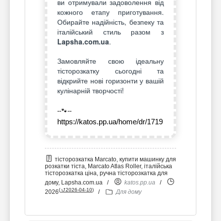
ви отримували задоволення від
кожного етапу приготування.
Обирайте надійність, безпеку та
італійський стиль разом з
Lapsha.com.ua
.
Замовляйте свою ідеальну
тісторозкатку сьогодні та
відкрийте нові горизонти у вашій
кулінарній творчості!
--🐾--
https://katos.pp.ua/home/dr/1719
тісторозкатка Marcato, купити машинку для
розкатки тіста, Marcato Atlas Roller, італійська
тісторозкатка ціна, ручна тісторозкатка для
дому, Lapsha.com.ua
/
katos.pp.ua
/
(
⮍2026-04-10
)
2026
/
Для дому