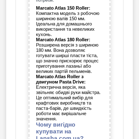
Marcato Atlas 150 Roller:
Компактна модель з робочою
шириною валів 150 мм.
Ідеальна для домашнього
використання та невеликих
кухонь.
Marcato Atlas 180 Roller:
Розширена версія з шириною
180 мм. Вона дозволяє
готувати ширші пласти тіста,
що значно прискорює процес
приготування лазаньї або
великих партій пельменів.
Marcato Atlas Roller з
двигуном Pasta Drive:
Електрична версія, яка
звільняє обидві руки майстра.
Це оптимальний вибір для
крафтових виробництв та
паста-барів, де швидкість
роботи має вирішальне
значення.
Чому вигідно
купувати на
Lapsha.com.ua?