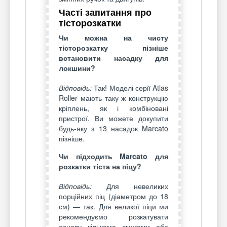
Часті запитання про
тісторозкатки
Чи можна на чисту
тісторозкатку пізніше
встановити насадку для
локшини?
Відповідь:
Так! Моделі серії Atlas
Roller мають таку ж конструкцію
кріплень, як і комбіновані
пристрої. Ви можете докупити
будь-яку з 13 насадок Marcato
пізніше.
Чи підходить Marcato для
розкатки тіста на піцу?
Відповідь:
Для невеликих
порційних піц (діаметром до 18
см) — так. Для великої піци ми
рекомендуємо розкатувати
основу кількома смугами або