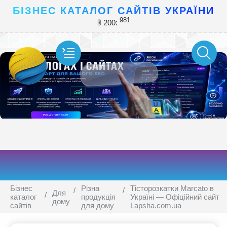
БІЗНЕС КАТАЛОГ САЙТІВ УКРАЇНИ
981
🚦 200:
Бізнес
Різна
Тісторозкатки Marcato в
Для
каталог
продукція
Україні — Офіційний сайт
дому
сайтів
для дому
Lapsha.com.ua