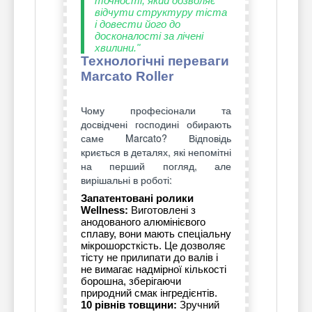
точності, який дозволяє
відчути структуру тіста
і довести його до
досконалості за лічені
хвилини."
Технологічні переваги
Marcato Roller
Чому професіонали та
досвідчені господині обирають
саме Marcato? Відповідь
криється в деталях, які непомітні
на перший погляд, але
вирішальні в роботі:
Запатентовані ролики
Wellness:
Виготовлені з
анодованого алюмінієвого
сплаву, вони мають спеціальну
мікрошорсткість. Це дозволяє
тісту не прилипати до валів і
не вимагає надмірної кількості
борошна, зберігаючи
природний смак інгредієнтів.
10 рівнів товщини:
Зручний