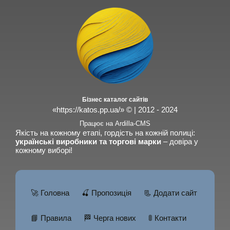
Бізнес каталог сайтів
«https://katos.pp.ua/» © | 2012 - 2024
Працює на Ardilla-CMS
Якість на кожному етапі, гордість на кожній полиці:
українські виробники та торгові марки
– довіра у
кожному виборі!
🚀 Головна
🍒 Пропозиція
📃 Додати сайт
📘 Правила
🏁 Черга нових
🚦 Контакти