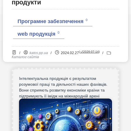
продукти
0
Програмне забезпечення
0
web продукція
(
⮍2026-07-14
)
/
katos.pp.ua
/
2024.02.27
/
Каталог сайтів
Інтелектуальна продукція є результатом
розумової праці та діяльності наших фахівців.
Вони сприяють розвитку економіки країни та
підтримують її імідж на міжнародній арені