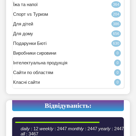
Їжа та напої
364
Спорт vs Туризм
204
Для дітей
386
Для дому
656
Подарунки Бюті
630
Виробники сировини
0
Інтелектуальна продукція
0
Сайти по областям
0
Класні сайти
0
Відвідуваність:
daily
: 12
weekly
: 2447
monthly
: 2447
yearly
: 2447
all
: 3467