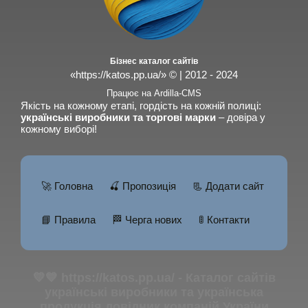
Бізнес каталог сайтів
«https://katos.pp.ua/» © | 2012 - 2024
Працює на Ardilla-CMS
Якість на кожному етапі, гордість на кожній полиці:
українські виробники та торгові марки
– довіра у
кожному виборі!
🚀 Головна
🍒 Пропозиція
📃 Додати сайт
📘 Правила
🏁 Черга нових
🚦 Контакти
💛💙 https://katos.pp.ua/ - Каталог сайтів
українські виробники та українська
продукція довідник компаній України