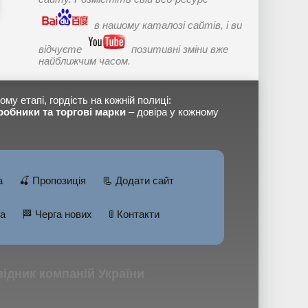
в нашому каталозі сайтів, і ви
відчуєте
позитивні зміни вже
найближчим часом.
ому етапі, гордість на кожній полиці:
робники та торгові марки
– довіра у кожному
а
🍒 Пропозиція
📃 Додати сайт
а
🏁 Черга нових
🚦 Контакти
овідник компаній України