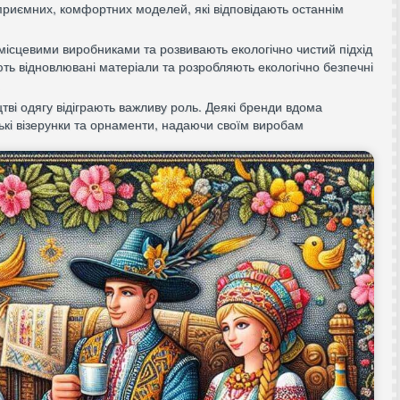
приємних, комфортних моделей, які відповідають останнім
 місцевими виробниками та розвивають екологічно чистий підхід
ть відновлювані матеріали та розробляють екологічно безпечні
тві одягу відіграють важливу роль. Деякі бренди вдома
нські візерунки та орнаменти, надаючи своїм виробам