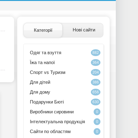
Нові сайти
Категорії
Одяг та взуття
882
Їжа та напої
364
Спорт vs Туризм
204
Для дітей
386
Для дому
656
Подарунки Бюті
630
Виробники сировини
0
Інтелектуальна продукція
0
Сайти по областям
0