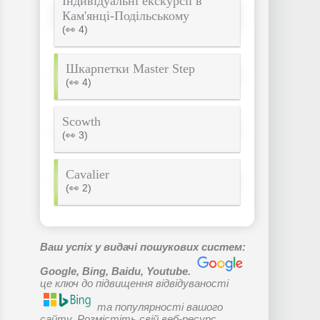
Індивідуальні екскурсії в
Кам'янці-Подільському
(👀 4)
Шкарпетки Master Step
(👀 4)
Scowth
(👀 3)
Cavalier
(👀 2)
Ваш успіх у видачі пошукових систем:
Google, Bing, Baidu, Youtube.
це ключ до підвищення відвідуваності
та популярності вашого
сайту. Розмістіть свій веб-ресурс