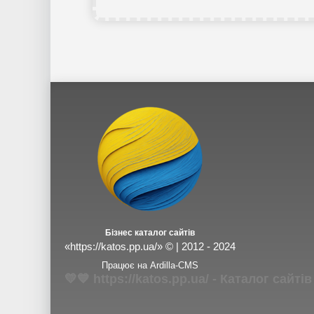
Бізнес каталог сайтів
«https://katos.pp.ua/» © | 2012 - 2024
Працює на Ardilla-CMS
💛💙 https://katos.pp.ua/ - Каталог сай