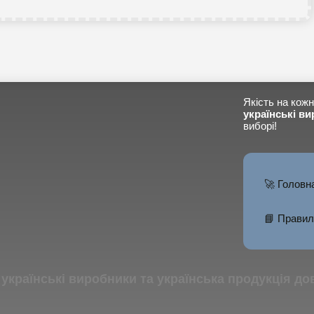
Якість на кожн
українські ви
виборі!
🚀 Головн
📘 Правил
тів українські виробники та українська продукція д