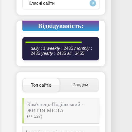
Класні сайти
0
Відвідуваність:
daily
: 1
weekly
: 2435
monthly
:
2435
yearly
: 2435
all
: 3455
Рандом
Топ сайтів
Кам'янець-Подільський -
ЖИТТЯ МІСТА
(👀 127)