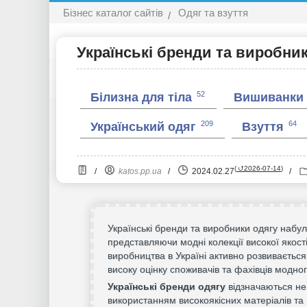
Бізнес каталог сайтів
Одяг та взуття
Українські бренди та виробни
52
Білизна для тіла
Вишиванки
209
64
Український одяг
Взуття
(
⮍2026-07-14
)
/
katos.pp.ua
/
2024.02.27
/
Українські бренди та виробники одягу набул
представляючи модні колекції високої якості
виробництва в Україні активно розвивається
високу оцінку споживачів та фахівців модного
Українські бренди одягу
відзначаються н
використанням високоякісних матеріалів т