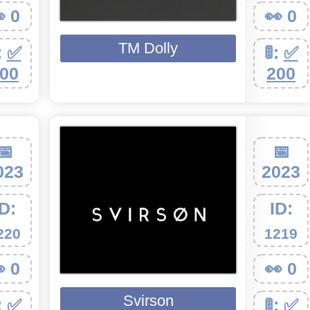
 0
👀 0
TM Dolly
:
✅
🚦:
✅
00
200
📅
📅
023
2023
ID:
ID:
220
1219
 0
👀 0
Svirson
:
✅
🚦:
✅