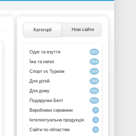
Нові сайти
Категорії
Одяг та взуття
882
Їжа та напої
364
Спорт vs Туризм
204
Для дітей
386
Для дому
656
Подарунки Бюті
630
Виробники сировини
0
Інтелектуальна продукція
0
Сайти по областям
0