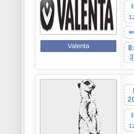
1

Valenta
🚦
3
2
1