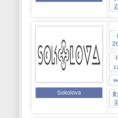
2
2
1

Sokolova
🚦
3