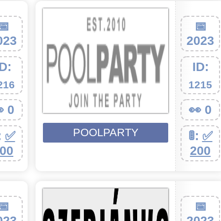
📅
📅
023
2023
ID:
ID:
216
1215
 0
👀 0
POOLPARTY
:
✅
🚦:
✅
00
200
📅
📅
023
2023