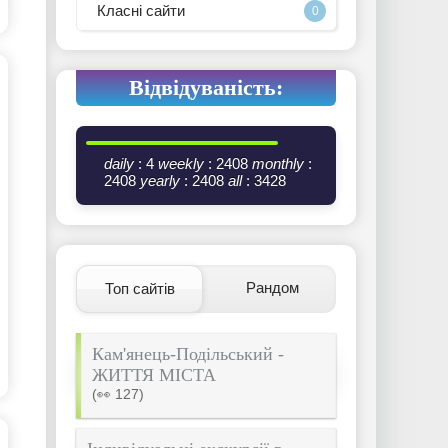
Класні сайти
0
Відвідуваність:
daily
: 4
weekly
: 2408
monthly
:
2408
yearly
: 2408
all
: 3428
Рандом
Топ сайтів
Кам'янець-Подільський -
ЖИТТЯ МІСТА
(👀 127)