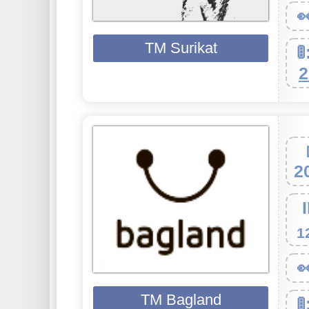

TM Surikat

2
2
1

ТМ Bagland
