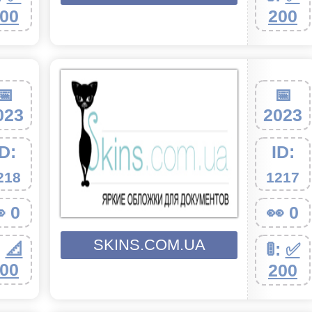
00
200
📅
📅
023
2023
ID:
ID:
218
1217
 0
👀 0
SKINS.COM.UA
:
📐
🚦:
✅
00
200