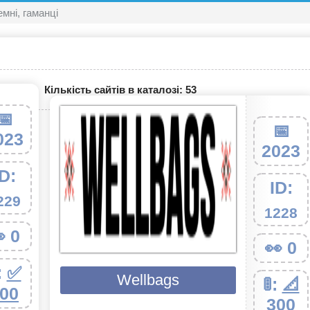
мні, гаманці
Кількість сайтів в каталозі: 53
📅
📅
023
2023
ID:
ID:
229
1228
 0
👀 0
:
✅
Wellbags
🚦:
📐
00
300