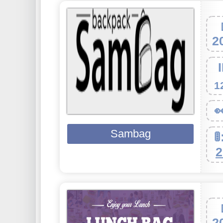
2
1

Sambag

2
2