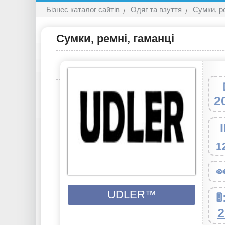
Бізнес каталог сайтів
Одяг та взуття
Сумки, ре
Сумки, ремні, гаманці
2
1

UDLER™

2