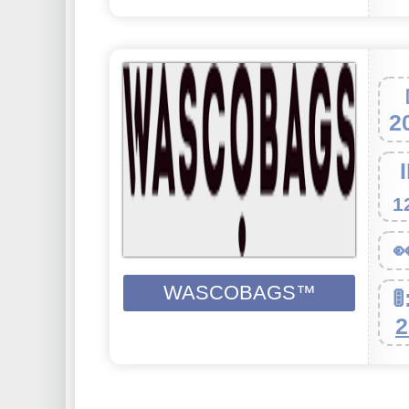
2
1

WASCOBAGS™

2