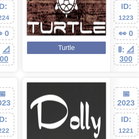
ID:
ID:
224
1223
 0
👀 0
Turtle
:
📐
🚦:
📐
00
300
📅
📅
023
2023
ID:
ID:
222
1221