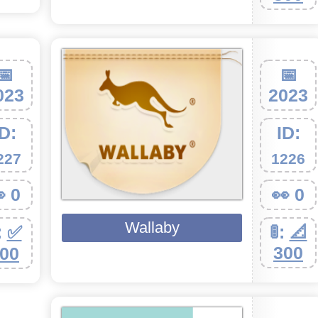
📅
📅
023
2023
ID:
ID:
227
1226
 0
👀 0
Wallaby
:
✅
🚦:
📐
300
00