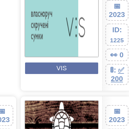
📅
2023
ID:
1225
👀 0
VIS
🚦:
✅
200
📅
📅
023
2023