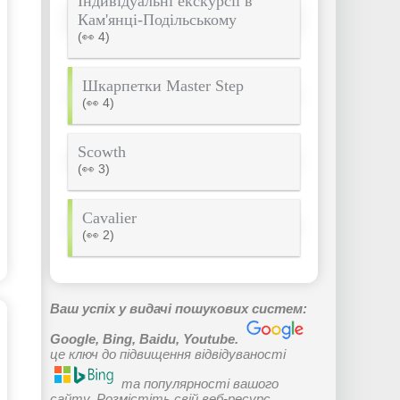
Індивідуальні екскурсії в
Кам'янці-Подільському
(👀 4)
Шкарпетки Master Step
(👀 4)
Scowth
(👀 3)
Cavalier
(👀 2)
Ваш успіх у видачі пошукових систем:
Google, Bing, Baidu, Youtube.
це ключ до підвищення відвідуваності
та популярності вашого
сайту. Розмістіть свій веб-ресурс