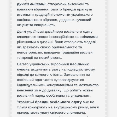
ручній вишивці
, створюючи витончені та
вражаючі вбрання. Багато брендів прагнуть
втілювати традиційні елементи українського
національного вбрання, додаючи сучасний
акцент та вишуканість.
Деякі українські дизайнери весільного одягу
славляться своєю інноваційністю та сміливими
рішеннями в дизайні. Вони створюють моделі,
які вражають своєю оригінальністю та
неповторністю, виводячи традиційні весільні
тенденції на новий рівень.
Багато українських виробників
весільних
суконь
акцентують увагу на індивідуальному
підході до кожного клієнта. Замовлення на
весільний одяг часто супроводжуються
індивідуальними консультаціями та можливістю
внесення змін до дизайну, що робить кожен
весільний наряд особливим та унікальним.
Українські
бренди весільного одягу
вже не
тільки конкурують на внутрішньому ринку, але й
привертають увагу світового споживача,