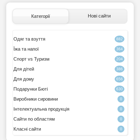
Нові сайти
Категорії
Одяг та взуття
882
Їжа та напої
364
Спорт vs Туризм
204
Для дітей
386
Для дому
656
Подарунки Бюті
630
Виробники сировини
0
Інтелектуальна продукція
0
Сайти по областям
0
Класні сайти
0