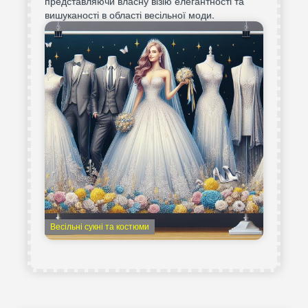
представляючи власну візію елегантності та
вишуканості в області весільної моди.
Весільні сукні та костюми