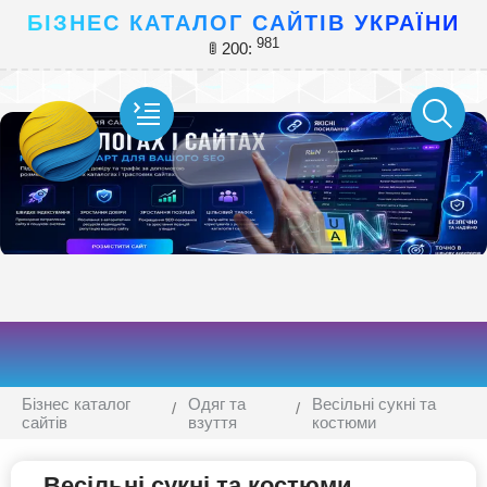
БІЗНЕС КАТАЛОГ САЙТІВ УКРАЇНИ
981
🚦 200:
Бізнес каталог
Одяг та
Весільні сукні та
сайтів
взуття
костюми
Весільні сукні та костюми