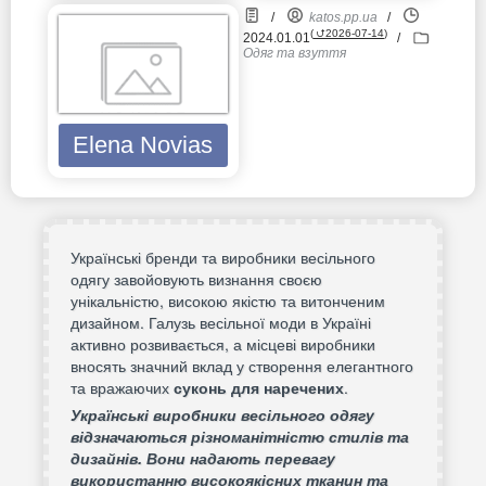
/
katos.pp.ua
/
(
⮍2026-07-14
)
2024.01.01
/
Одяг та взуття
Elena Novias
Українські бренди та виробники весільного
одягу завойовують визнання своєю
унікальністю, високою якістю та витонченим
дизайном. Галузь весільної моди в Україні
активно розвивається, а місцеві виробники
вносять значний вклад у створення елегантного
та вражаючих
суконь для наречених
.
Українські виробники весільного одягу
відзначаються різноманітністю стилів та
дизайнів. Вони надають перевагу
використанню високоякісних тканин та