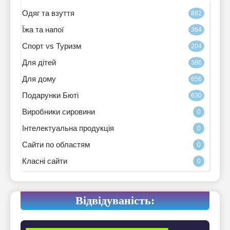
Одяг та взуття
882
Їжа та напої
364
Спорт vs Туризм
204
Для дітей
386
Для дому
656
Подарунки Бюті
630
Виробники сировини
0
Інтелектуальна продукція
0
Сайти по областям
0
Класні сайти
0
Відвідуваність: