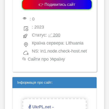
👉 Подивитись сайт
: 0
: 2023
Статус:
✅ 200
Країна сервера: Lithuania
NS: in1.node.check-host.net
📂
Сайти про Україну
Інформація про сайт:
✌ UkrPL.net –