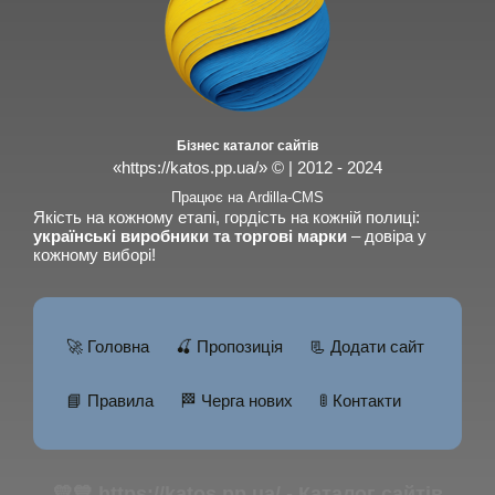
Бізнес каталог сайтів
«https://katos.pp.ua/» © | 2012 - 2024
Працює на Ardilla-CMS
Якість на кожному етапі, гордість на кожній полиці:
українські виробники та торгові марки
– довіра у
кожному виборі!
🚀 Головна
🍒 Пропозиція
📃 Додати сайт
📘 Правила
🏁 Черга нових
🚦 Контакти
💛💙 https://katos.pp.ua/ - Каталог сайтів