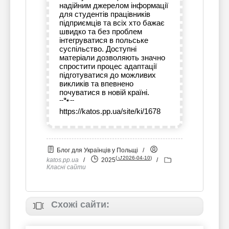
надійним джерелом інформації
для студентів працівників
підприємців та всіх хто бажає
швидко та без проблем
інтегруватися в польське
суспільство. Доступні
матеріали дозволяють значно
спростити процес адаптації
підготуватися до можливих
викликів та впевнено
почуватися в новій країні.
--🐾--
https://katos.pp.ua/site/ki/1678
Блог для Українців у Польщі
/
(
⮍2026-04-10
)
katos.pp.ua
/
2025
/
Класні сайти
Схожі сайти: