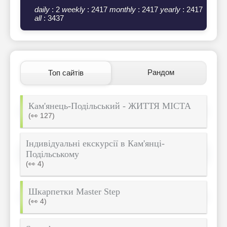
daily
: 2
weekly
: 2417
monthly
: 2417
yearly
: 2417
all
: 3437
Рандом
Топ сайтів
Кам'янець-Подільський - ЖИТТЯ МІСТА
(👀 127)
Індивідуальні екскурсії в Кам'янці-
Подільському
(👀 4)
Шкарпетки Master Step
(👀 4)