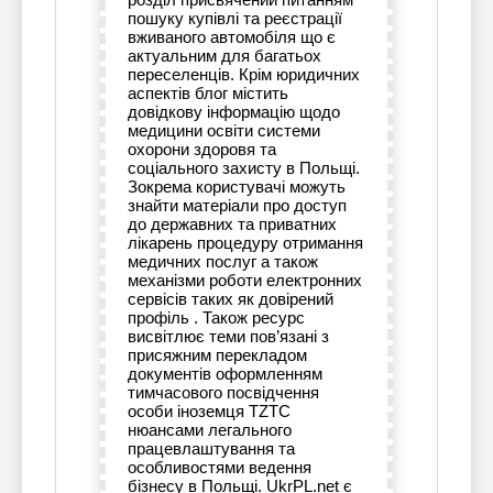
пошуку купівлі та реєстрації
вживаного автомобіля що є
актуальним для багатьох
переселенців. Крім юридичних
аспектів блог містить
довідкову інформацію щодо
медицини освіти системи
охорони здоровя та
соціального захисту в Польщі.
Зокрема користувачі можуть
знайти матеріали про доступ
до державних та приватних
лікарень процедуру отримання
медичних послуг а також
механізми роботи електронних
сервісів таких як довірений
профіль . Також ресурс
висвітлює теми пов’язані з
присяжним перекладом
документів оформленням
тимчасового посвідчення
особи іноземця TZTC
нюансами легального
працевлаштування та
особливостями ведення
бізнесу в Польщі. UkrPL.net є