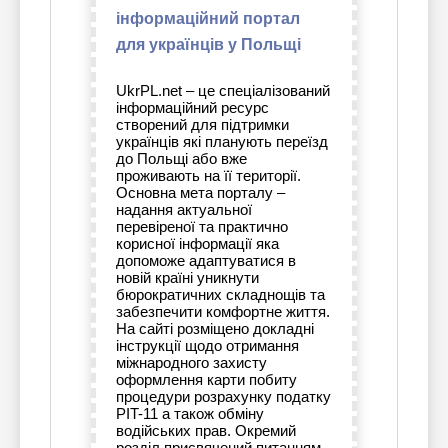
інформаційний портал
для українців у Польщі
UkrPL.net – це спеціалізований
інформаційний ресурс
створений для підтримки
українців які планують переїзд
до Польщі або вже
проживають на її території.
Основна мета порталу –
надання актуальної
перевіреної та практично
корисної інформації яка
допоможе адаптуватися в
новій країні уникнути
бюрократичних складнощів та
забезпечити комфортне життя.
На сайті розміщено докладні
інструкції щодо отримання
міжнародного захисту
оформлення карти побиту
процедури розрахунку податку
PIT-11 а також обміну
водійських прав. Окремий
розділ присвячений питанням