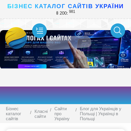
БІЗНЕС КАТАЛОГ САЙТІВ УКРАЇНИ
981
🚦 200:
Бізнес
Сайти
Блог для Українців у
Класні
каталог
про
Польщі | Українці в
сайти
сайтів
Україну
Польщі