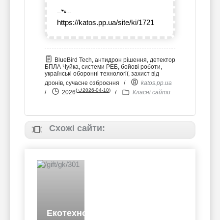
--🐾--
https://katos.pp.ua/site/ki/1721
BlueBird Tech, антидрон рішення, детектор
БПЛА Чуйка, системи РЕБ, бойові роботи,
українські оборонні технології, захист від
дронів, сучасне озброєння
/
katos.pp.ua
(
⮍2026-04-10
)
/
2026
/
Класні сайти
Схожі сайти:
Екотехнології-21