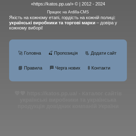
«https://katos.pp.ua/» © | 2012 - 2024
Працює на Ardilla-CMS
Якість на кожному етапі, гордість на кожній полиці:
українські виробники та торгові марки
– довіра у
кожному виборі!
🚀 Головна
🍒 Пропозиція
📃 Додати сайт
📘 Правила
🏁 Черга нових
🚦 Контакти
💛💙 https://katos.pp.ua/ - Каталог сайтів
українські виробники та українська
продукція довідник компаній України