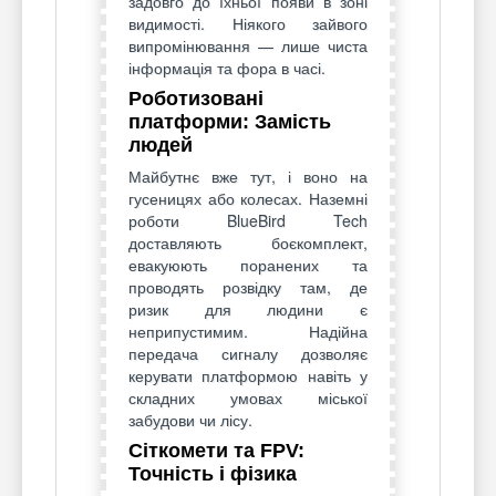
задовго до їхньої появи в зоні
видимості. Ніякого зайвого
випромінювання — лише чиста
інформація та фора в часі.
Роботизовані
платформи: Замість
людей
Майбутнє вже тут, і воно на
гусеницях або колесах. Наземні
роботи BlueBird Tech
доставляють боєкомплект,
евакуюють поранених та
проводять розвідку там, де
ризик для людини є
неприпустимим. Надійна
передача сигналу дозволяє
керувати платформою навіть у
складних умовах міської
забудови чи лісу.
Сіткомети та FPV:
Точність і фізика