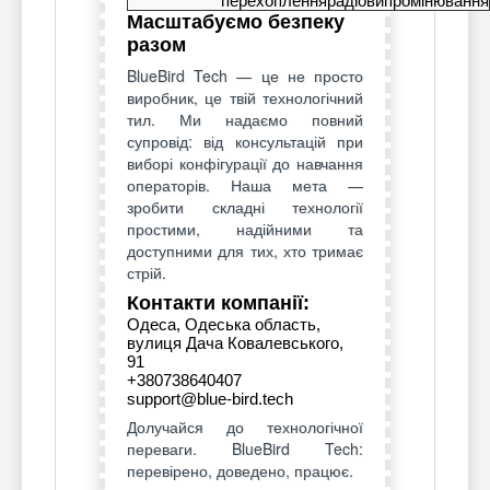
перехоплення
радіовипромінювання
Масштабуємо безпеку
разом
BlueBird Tech — це не просто
виробник, це твій технологічний
тил. Ми надаємо повний
супровід: від консультацій при
виборі конфігурації до навчання
операторів. Наша мета —
зробити складні технології
простими, надійними та
доступними для тих, хто тримає
стрій.
Контакти компанії:
Одеса, Одеська область,
вулиця Дача Ковалевського,
91
+380738640407
support@blue-bird.tech
Долучайся до технологічної
переваги. BlueBird Tech:
перевірено, доведено, працює.