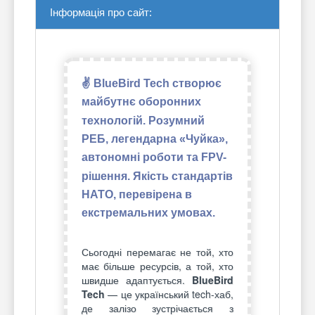
Інформація про сайт:
✌ BlueBird Tech створює
майбутнє оборонних
технологій. Розумний
РЕБ, легендарна «Чуйка»,
автономні роботи та FPV-
рішення. Якість стандартів
НАТО, перевірена в
екстремальних умовах.
Сьогодні перемагає не той, хто
має більше ресурсів, а той, хто
швидше адаптується.
BlueBird
Tech
— це український tech-хаб,
де залізо зустрічається з