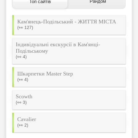
Рандом
Топ сайтів
Кам'янець-Подільський - ЖИТТЯ МІСТА
(👀 127)
Індивідуальні екскурсії в Кам'янці-
Подільському
(👀 4)
Шкарпетки Master Step
(👀 4)
Scowth
(👀 3)
Cavalier
(👀 2)