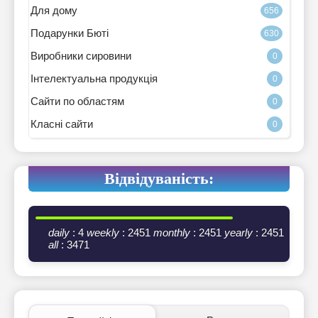
Для дому
656
Подарунки Бюті
630
Виробники сировини
0
Інтелектуальна продукція
0
Сайти по областям
0
Класні сайти
0
Відвідуваність:
daily
: 4
weekly
: 2451
monthly
: 2451
yearly
: 2451
all
: 3471