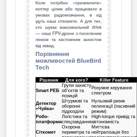
Коли потрібно «приземлити»
коптер цілим або працювати в
умовах радіомовчання, в хід
ідуть наші сіткомети. А для тих,
хто шукає максимальний drive
— наші FPV-дрони з посиленим
лінком та кастомним захистом
від завад.
Порівняння
можливостей BlueBird
Tech
Рішення
Для кого?
Killer Feature
Групи захисту
Розумне керування
Smart РЕБ
об'єктів та
спектром
позицій
Штурмові та
Нульовий ризик
Детектор
оборонні
пеленгації (пасивний
«Чуйка»
підрозділи
режим)
Робо-
Логістика та
High-torque привід та
платформи
спецзавдання
автономність
Охорона
Миттєва
Сіткомет
периметра та
нейтралізація без