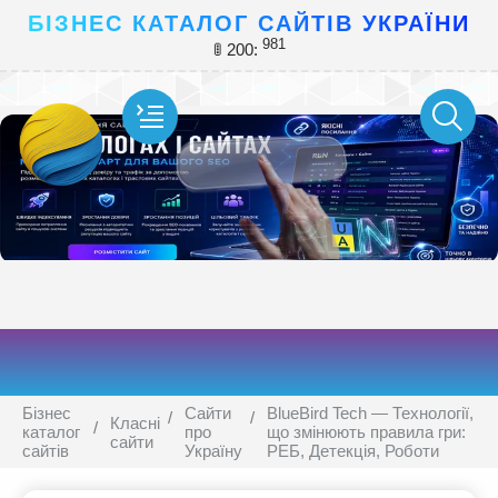
БІЗНЕС КАТАЛОГ САЙТІВ УКРАЇНИ
981
🚦 200:
Бізнес
Сайти
BlueBird Tech — Технології,
Класні
каталог
про
що змінюють правила гри:
сайти
сайтів
Україну
РЕБ, Детекція, Роботи