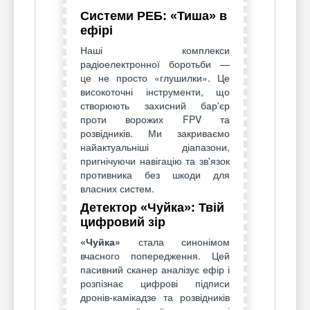
Системи РЕБ: «Тиша» в
ефірі
Наші комплекси
радіоелектронної боротьби —
це не просто «глушилки». Це
високоточні інструменти, що
створюють захисний бар'єр
проти ворожих FPV та
розвідників. Ми закриваємо
найактуальніші діапазони,
пригнічуючи навігацію та зв'язок
противника без шкоди для
власних систем.
Детектор «Чуйка»: Твій
цифровий зір
«Чуйка»
стала синонімом
вчасного попередження. Цей
пасивний сканер аналізує ефір і
розпізнає цифрові підписи
дронів-камікадзе та розвідників