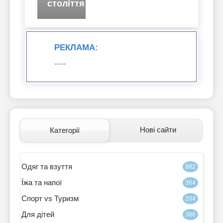
століття
РЕКЛАМА:
----
Нові сайти
Категорії
Одяг та взуття
882
Їжа та напої
364
Спорт vs Туризм
204
Для дітей
386