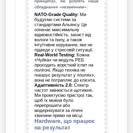
принципах, які роблять наше
обладнання «незамінним»:
NATO-Grade Quality:
Ми
будуємо системи за
стандартами Альянсу. Це
означає максимальну
відмовостійкість, захист від
вологи та пилу, а також
інтуїтивне керування, яке не
підведе у стресовій ситуації.
Real-World Testing:
Кожна
«Чуйка» чи модуль РЕБ
проходить жорсткий іспит на
полігоні. Якщо техніка не
показує результат у «полях»,
вона не потрапляє до клієнта.
Адаптивність 2.0:
Спектр
частот змінюється щотижня.
Ми проектуємо пристрої так,
щоб їх можна було
перепрошити або
модернізувати за лічені
хвилини прямо на місці.
Hardware, що працює
на результат