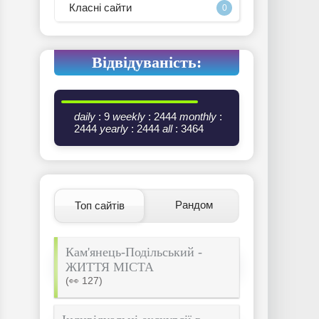
Класні сайти
0
Відвідуваність:
daily
: 9
weekly
: 2444
monthly
:
2444
yearly
: 2444
all
: 3464
Рандом
Топ сайтів
Кам'янець-Подільський -
ЖИТТЯ МІСТА
(👀 127)