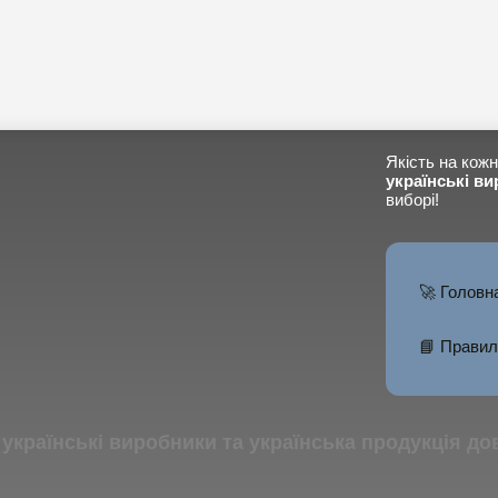
Якість на кожн
українські ви
виборі!
🚀 Головн
📘 Правил
тів українські виробники та українська продукція д