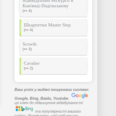
Індивідуальні екскурсії в
Кам'янці-Подільському
(👀 4)
Шкарпетки Master Step
(👀 4)
Scowth
(👀 3)
Cavalier
(👀 2)
Ваш успіх у видачі пошукових систем:
Google, Bing, Baidu, Youtube.
це ключ до підвищення відвідуваності
та популярності вашого
сайту. Розмістіть свій веб-ресурс