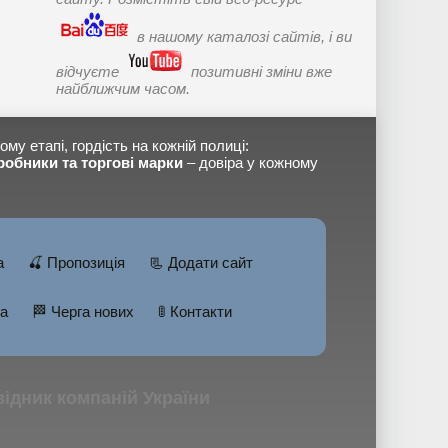
в нашому каталозі сайтів, і ви
відчуєте
позитивні зміни вже
найближчим часом.
ому етапі, гордість на кожній полиці:
робники та торгові марки
– довіра у кожному
а
🍒 Пропозиція
📃 Додати сайт
а
🏁 Черга нових
🚦 Контакти
овідник компаній України