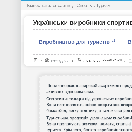
Бізнес каталог сайтів
Спорт vs Туризм
Українськи виробники спортив
51
Виробництво для туристів
В
(
⮍2026-07-14
)
/
katos.pp.ua
/
2024.02.27
/
Вони створюють широкий асортимент продукц
активних відпочиваючих.
Спортивні товари
від українських виробни
Вони виготовляють якісне
спортивне спор
баскетбол, легку атлетику, а також спеціал
Туристична продукція українських виробникі
Вони пропонують рюкзаки, намети, спальні 
туриста. Крім того, багато виробників звертаю