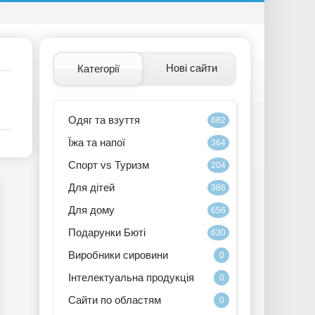
Нові сайти
Категорії
Одяг та взуття
882
Їжа та напої
364
Спорт vs Туризм
204
Для дітей
386
Для дому
656
Подарунки Бюті
630
Виробники сировини
0
Інтелектуальна продукція
0
Сайти по областям
0