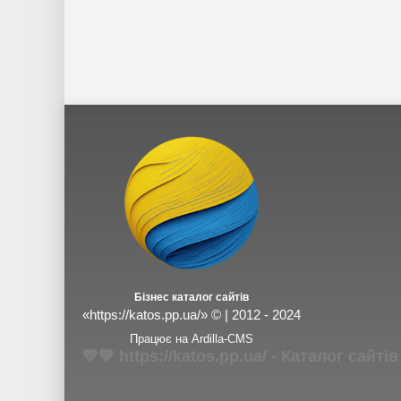
Бізнес каталог сайтів
«https://katos.pp.ua/» © | 2012 - 2024
Працює на Ardilla-CMS
💛💙 https://katos.pp.ua/ - Каталог сай