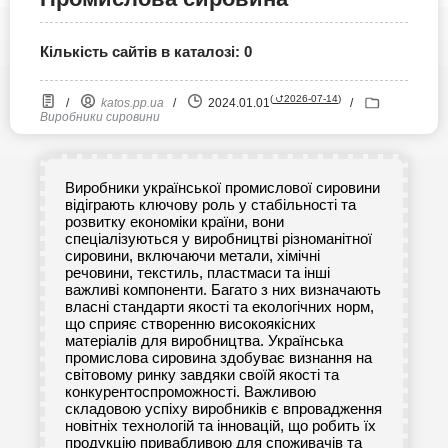
Кількість сайтів в каталозі: 0
(
⮍2026-07-14
)
/
katos.pp.ua
/
2024.01.01
/
Виробники сировини
Виробники української промислової сировини
відіграють ключову роль у стабільності та
розвитку економіки країни, вони
спеціалізуються у виробництві різноманітної
сировини, включаючи метали, хімічні
речовини, текстиль, пластмаси та інші
важливі компоненти. Багато з них визначають
власні стандарти якості та екологічних норм,
що сприяє створенню високоякісних
матеріалів для виробництва. Українська
промислова сировина здобуває визнання на
світовому ринку завдяки своїй якості та
конкурентоспроможності. Важливою
складовою успіху виробників є впровадження
новітніх технологій та інновацій, що робить їх
продукцію привабливою для споживачів та