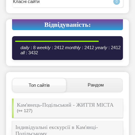
Класні сайти
0
Відвідуваність:
daily
: 8
weekly
: 2412
monthly
: 2412
yearly
: 2412
all
: 3432
Рандом
Топ сайтів
Кам'янець-Подільський - ЖИТТЯ МІСТА
(👀 127)
Індивідуальні екскурсії в Кам'янці-
Подільському