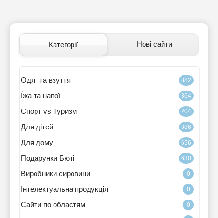
Нові сайти
Категорії
Одяг та взуття
882
Їжа та напої
364
Спорт vs Туризм
204
Для дітей
386
Для дому
656
Подарунки Бюті
630
Виробники сировини
0
Інтелектуальна продукція
0
Сайти по областям
0