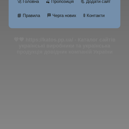
🚀 Головна
🍒 Пропозиція
📃 Додати сайт
📘 Правила
🏁 Черга нових
🚦 Контакти
💛💙 https://katos.pp.ua/ - Каталог сайтів
українські виробники та українська
продукція довідник компаній України