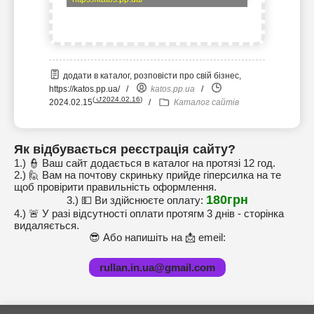
додати в каталог, розповісти про свій бізнес,
https://katos.pp.ua/
/
katos.pp.ua
/
(
⮍2024.02.16
)
2024.02.15
/
Каталог сайтів
Як відбувається реєстрація сайту?
1.) 👮 Ваш сайт додається в каталог на протязі 12 год.
2.) 🙋 Вам на почтову скриньку прийде гіперсилка на те
щоб провірити правильність оформлення.
180грн
3.) 💵 Ви здійснюєте оплату:
4.) 🚨 У разі відсутності оплати протягм 3 днів - сторінка
видаляється.
😎 Або напишіть на 📩 emeil:
rullan.in.ua@gmail.com