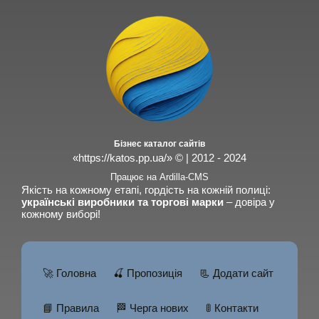
Бізнес каталог сайтів
«https://katos.pp.ua/» © | 2012 - 2024
Працює на Ardilla-CMS
Якість на кожному етапі, гордість на кожній полиці:
українські виробники та торгові марки
– довіра у
кожному виборі!
🚀 Головна
🍒 Пропозиція
📃 Додати сайт
📘 Правила
🏁 Черга нових
🚦 Контакти