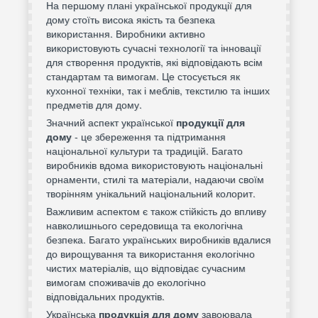
На першому плані української продукції для
дому стоїть висока якість та безпека
використання. Виробники активно
використовують сучасні технології та інновації
для створення продуктів, які відповідають всім
стандартам та вимогам. Це стосується як
кухонної техніки, так і меблів, текстилю та інших
предметів для дому.
Значний аспект української
продукції для
дому
- це збереження та підтримання
національної культури та традицій. Багато
виробників вдома використовують національні
орнаменти, стилі та матеріали, надаючи своїм
творінням унікальний національний колорит.
Важливим аспектом є також стійкість до впливу
навколишнього середовища та екологічна
безпека. Багато українських виробників вдалися
до вирощування та використання екологічно
чистих матеріалів, що відповідає сучасним
вимогам споживачів до екологічно
відповідальних продуктів.
Українська
продукція для дому
завоювала