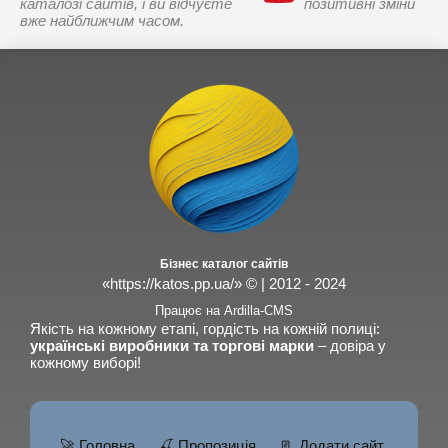
каталозі сайтів, і ви відчуєте
позитивні зміни
вже найближчим часом.
Бізнес каталог сайтів
«https://katos.pp.ua/» © | 2012 - 2024
Працює на Ardilla-CMS
Якість на кожному етапі, гордість на кожній полиці:
українські виробники та торгові марки
– довіра у
кожному виборі!
🚀 Головна
🍒 Пропозиція
📃 Додати сайт