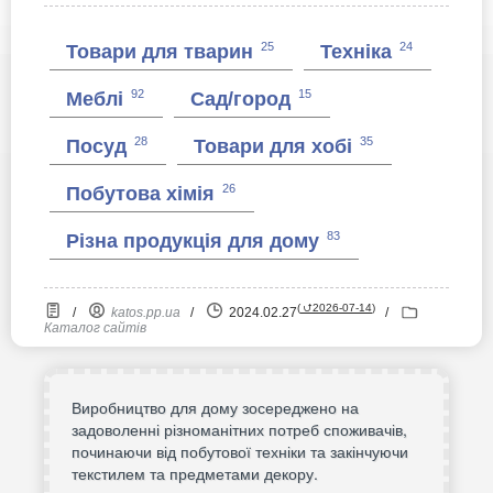
25
24
Товари для тварин
Техніка
92
15
Меблі
Сад/город
28
35
Посуд
Товари для хобі
26
Побутова хімія
83
Різна продукція для дому
(
⮍2026-07-14
)
/
katos.pp.ua
/
2024.02.27
/
Каталог сайтів
Виробництво для дому зосереджено на
задоволенні різноманітних потреб споживачів,
починаючи від побутової техніки та закінчуючи
текстилем та предметами декору.