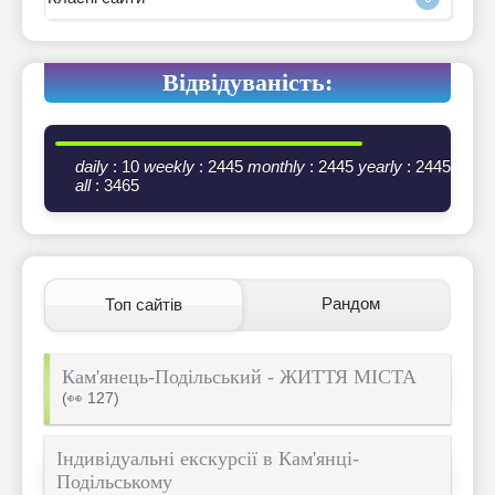
Відвідуваність:
daily
: 10
weekly
: 2445
monthly
: 2445
yearly
: 2445
all
: 3465
Рандом
Топ сайтів
Кам'янець-Подільський - ЖИТТЯ МІСТА
(👀 127)
Індивідуальні екскурсії в Кам'янці-
Подільському