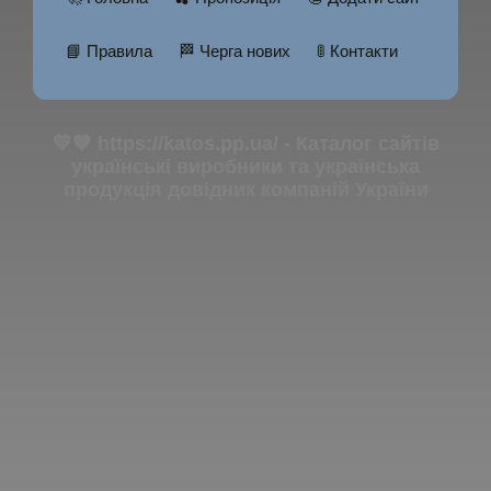
📘 Правила
🏁 Черга нових
🚦 Контакти
💛💙 https://katos.pp.ua/ - Каталог сайтів
українські виробники та українська
продукція довідник компаній України