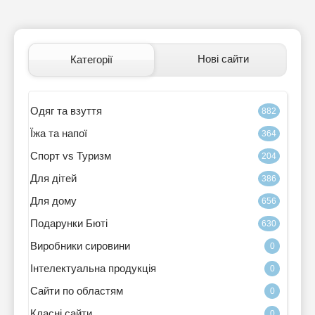
Нові сайти
Категорії
Одяг та взуття
882
Їжа та напої
364
Спорт vs Туризм
204
Для дітей
386
Для дому
656
Подарунки Бюті
630
Виробники сировини
0
Інтелектуальна продукція
0
Сайти по областям
0
Класні сайти
0