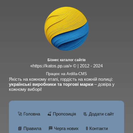
Бізнес каталог сайтів
«https://katos.pp.ua/» © | 2012 - 2024
Працює на Ardilla-CMS
Якість на кожному етапі, гордість на кожній полиці:
українські виробники та торгові марки
– довіра у
кожному виборі!
🚀 Головна
🍒 Пропозиція
📃 Додати сайт
📘 Правила
🏁 Черга нових
🚦 Контакти