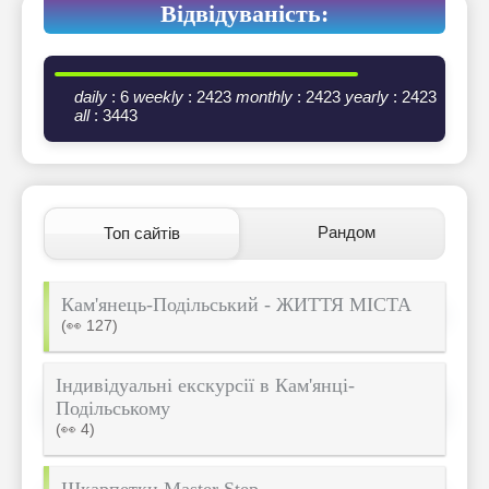
Відвідуваність:
daily
: 6
weekly
: 2423
monthly
: 2423
yearly
: 2423
all
: 3443
Рандом
Топ сайтів
Кам'янець-Подільський - ЖИТТЯ МІСТА
(👀 127)
Індивідуальні екскурсії в Кам'янці-
Подільському
(👀 4)