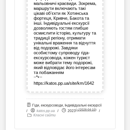
мальовничі краєвиди. Зокрема,
маршрути включають такі
цікаві об'єкти як Хотинська
фортеця, Кривче, Бакота та
інші. Індивідуальні екскурсії
дозволяють гостям глибше
осмислити історію, культуру та
традиції регіону, отримати
унікальні враження та відчуття
від подорожі. Завдяки
особистому супроводу гіда-
екскурсовода, кожен турист
може вибрати тему подорожі,
який відповідає його інтересам
та побажанням
--🐾--
https://katos.pp.ua/site/km/1642
Гіди, екскурсоводи, Індивідуальні екскурсії
(
⮍2026-04-10
)
/
katos.pp.ua
/
2023
/
Класні сайти