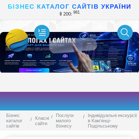
БІЗНЕС КАТАЛОГ САЙТІВ УКРАЇНИ
981
🚦 200:
Бізнес
Послуги
Індивідуальні екскурсії
Класні
каталог
малого
в Кам'янці-
сайти
сайтів
бізнесу
Подільському