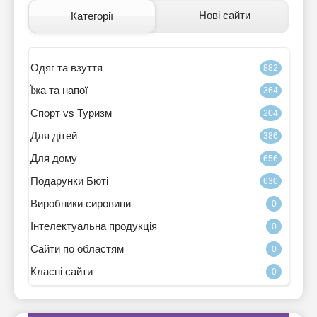
Нові сайти
Категорії
Одяг та взуття
882
Їжа та напої
364
Спорт vs Туризм
204
Для дітей
386
Для дому
656
Подарунки Бюті
630
Виробники сировини
0
Інтелектуальна продукція
0
Сайти по областям
0
Класні сайти
0