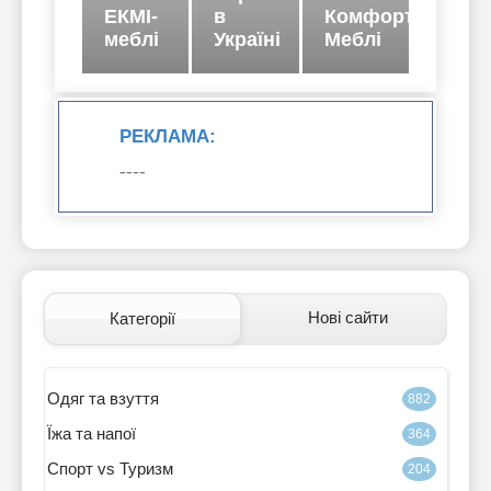
ЕКМІ-
в
Комфорт
меблі
Україні
Меблі
РЕКЛАМА:
----
АВ
Стиль
Нові сайти
Категорії
Одяг та взуття
882
Їжа та напої
364
Спорт vs Туризм
204