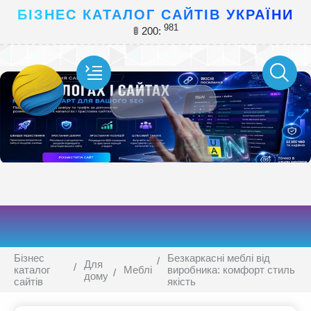
БІЗНЕС КАТАЛОГ САЙТІВ УКРАЇНИ
981
🚦 200:
Бізнес
Безкаркасні меблі від
Для
каталог
Меблі
виробника: комфорт стиль
дому
сайтів
якість