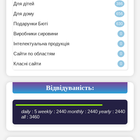
Для дітей
386
Для дому
656
Подарунки Бюті
630
Виробники сировини
0
Інтелектуальна продукція
0
Сайти по областям
0
Класні сайти
0
Відвідуваність:
daily
: 5
weekly
: 2440
monthly
: 2440
yearly
: 2440
all
: 3460