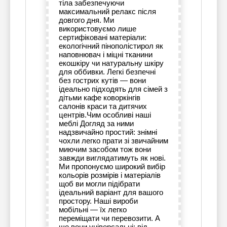
тіла забезпечуючи
максимальний релакс після
довгого дня. Ми
використовуємо лише
сертифіковані матеріали:
екологічний пінополістирол як
наповнювач і міцні тканини
екошкіру чи натуральну шкіру
для оббивки. Легкі безпечні
без гострих кутів — вони
ідеально підходять для сімей з
дітьми кафе коворкінгів
салонів краси та дитячих
центрів.Чим особливі наші
меблі Догляд за ними
надзвичайно простий: знімні
чохли легко прати зі звичайним
миючим засобом тож вони
завжди виглядатимуть як нові.
Ми пропонуємо широкий вибір
кольорів розмірів і матеріалів
щоб ви могли підібрати
ідеальний варіант для вашого
простору. Наші вироби
мобільні — їх легко
переміщати чи перевозити. А
ще вони універсальні: від