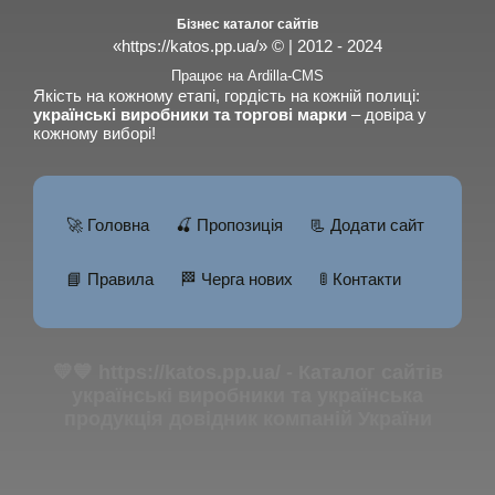
Бізнес каталог сайтів
«https://katos.pp.ua/» © | 2012 - 2024
Працює на Ardilla-CMS
Якість на кожному етапі, гордість на кожній полиці:
українські виробники та торгові марки
– довіра у
кожному виборі!
🚀 Головна
🍒 Пропозиція
📃 Додати сайт
📘 Правила
🏁 Черга нових
🚦 Контакти
💛💙 https://katos.pp.ua/ - Каталог сайтів
українські виробники та українська
продукція довідник компаній України