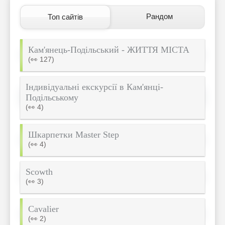
Рандом
Топ сайтів
Кам'янець-Подільський - ЖИТТЯ МІСТА
(👀 127)
Індивідуальні екскурсії в Кам'янці-
Подільському
(👀 4)
Шкарпетки Master Step
(👀 4)
Scowth
(👀 3)
Cavalier
(👀 2)