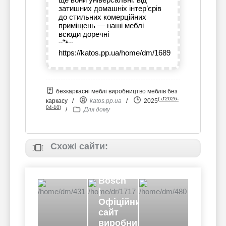
затишних домашніх інтер’єрів
до стильних комерційних
приміщень — наші меблі
всюди доречні
--🐾--
https://katos.pp.ua/home/dm/1689
безкаркасні меблі виробництво меблів без
(
⮍2026-
каркасу
/
katos.pp.ua
/
2025
04-10
)
/
Для дому
Схожі сайти:
Bosch
|
Офіційний
сайт
виробника