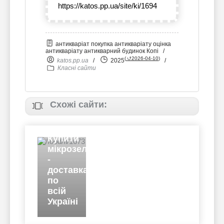
https://katos.pp.ua/site/ki/1694
антикваріат покупка антикваріату оцінка
антикваріату антикварний будинок Копі
/
(
⮍2026-04-10
)
katos.pp.ua
/
2025
/
Класні сайти
Схожі сайти:
Купити
мікрозелень
-
доставка
по
всій
Україні