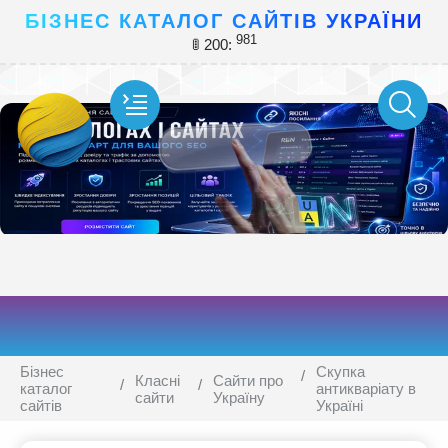
БІЗНЕС КАТАЛОГ САЙТІВ УКРАЇНИ
981
🚦 200:
Бізнес
Скупка
Класні
Сайти про
каталог
антикваріату в
сайти
Україну
сайтів
Україні