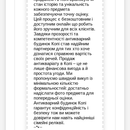
стан історію та унікальність
кожного предмета
забезпечуючи точну оцінку.
Цей процес є безкоштовним і
доступним онлайн що робить
його зручним для всіх клієнтів.
Завдяки прозорості та
компетентності антикварний
будинок Копі став надійним
партнером для тих хто хоче
дізнатися справжню вартість
своїх речей. Продаж
антикваріату в Копі – це не
лише фінансова вигода а й
простота угоди. Ми
пропонуємо швидкий викуп із
мінімальною кількістю
формальностей: достатньо
надіслати фото предмета для
попередньої оцінки.
Антикварний будинок Копі
гарантує конфіденційність і
безпеку тож ви можете
довірити нам навіть найцінніші
сімейні реліквії.
--🐾--