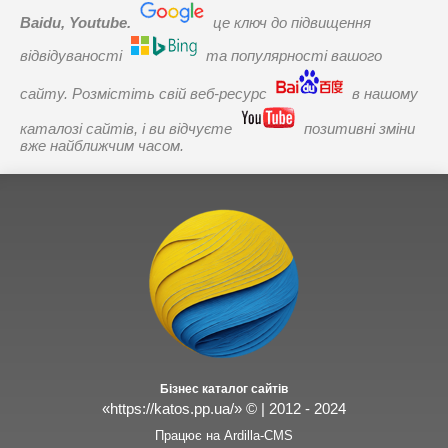
Baidu, Youtube.
це ключ до підвищення
відвідуваності
та популярності вашого
сайту. Розмістіть свій веб-ресурс
в нашому
каталозі сайтів, і ви відчуєте
позитивні зміни
вже найближчим часом.
Бізнес каталог сайтів
«https://katos.pp.ua/» © | 2012 - 2024
Працює на Ardilla-CMS