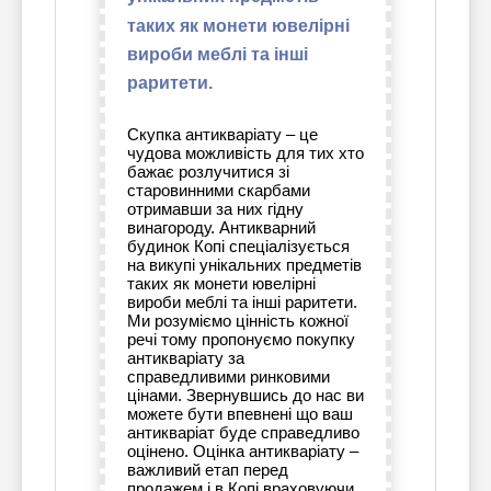
таких як монети ювелірні
вироби меблі та інші
раритети.
Скупка антикваріату – це
чудова можливість для тих хто
бажає розлучитися зі
старовинними скарбами
отримавши за них гідну
винагороду. Антикварний
будинок Копі спеціалізується
на викупі унікальних предметів
таких як монети ювелірні
вироби меблі та інші раритети.
Ми розуміємо цінність кожної
речі тому пропонуємо покупку
антикваріату за
справедливими ринковими
цінами. Звернувшись до нас ви
можете бути впевнені що ваш
антикваріат буде справедливо
оцінено. Оцінка антикваріату –
важливий етап перед
продажем і в Копі враховуючи