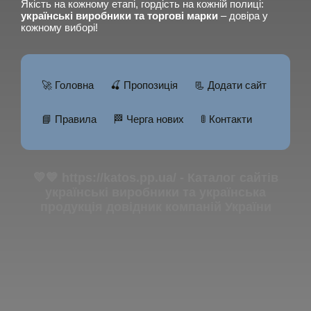
Якість на кожному етапі, гордість на кожній полиці:
українські виробники та торгові марки
– довіра у
кожному виборі!
🚀 Головна
🍒 Пропозиція
📃 Додати сайт
📘 Правила
🏁 Черга нових
🚦 Контакти
💛💙 https://katos.pp.ua/ - Каталог сайтів
українські виробники та українська
продукція довідник компаній України