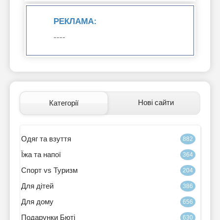
РЕКЛАМА:
----
Нові сайти
Категорії
Одяг та взуття
882
Їжа та напої
364
Спорт vs Туризм
204
Для дітей
386
Для дому
656
Подарунки Бюті
630