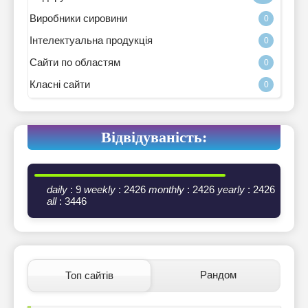
Виробники сировини
0
Інтелектуальна продукція
0
Сайти по областям
0
Класні сайти
0
Відвідуваність:
daily
: 9
weekly
: 2426
monthly
: 2426
yearly
: 2426
all
: 3446
Рандом
Топ сайтів