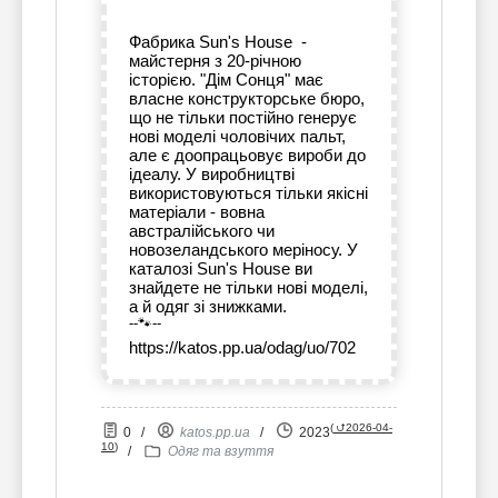
Фабрика Sun's House -
майстерня з 20-річною
історією. "Дім Сонця" має
власне конструкторське бюро,
що не тільки постійно генерує
нові моделі чоловічих пальт,
але є доопрацьовує вироби до
ідеалу. У виробництві
використовуються тільки якісні
матеріали - вовна
австралійського чи
новозеландського меріносу. У
каталозі Sun's House ви
знайдете не тільки нові моделі,
а й одяг зі знижками.
--🐾--
https://katos.pp.ua/odag/uo/702
(
⮍2026-04-
0
/
katos.pp.ua
/
2023
10
)
/
Одяг та взуття