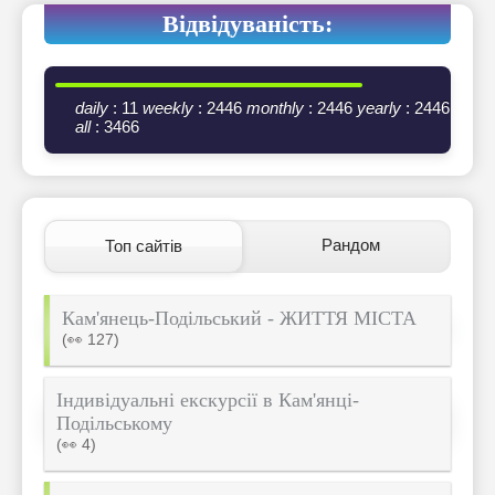
Відвідуваність:
daily
: 11
weekly
: 2446
monthly
: 2446
yearly
: 2446
all
: 3466
Рандом
Топ сайтів
Кам'янець-Подільський - ЖИТТЯ МІСТА
(👀 127)
Індивідуальні екскурсії в Кам'янці-
Подільському
(👀 4)