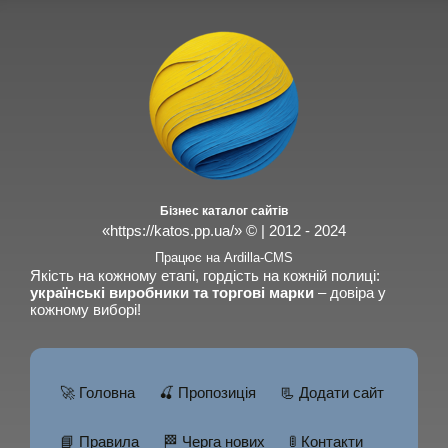
Бізнес каталог сайтів
«https://katos.pp.ua/» © | 2012 - 2024
Працює на Ardilla-CMS
Якість на кожному етапі, гордість на кожній полиці:
українські виробники та торгові марки
– довіра у
кожному виборі!
🚀 Головна
🍒 Пропозиція
📃 Додати сайт
📘 Правила
🏁 Черга нових
🚦 Контакти