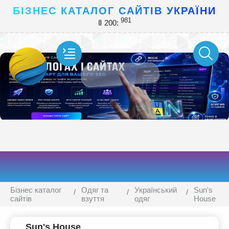
БІЗНЕС КАТАЛОГ САЙТІВ УКРАЇНИ
981
🚦 200:
Бізнес каталог
Одяг та
Український
Sun's
сайтів
взуття
одяг
House
Sun's House