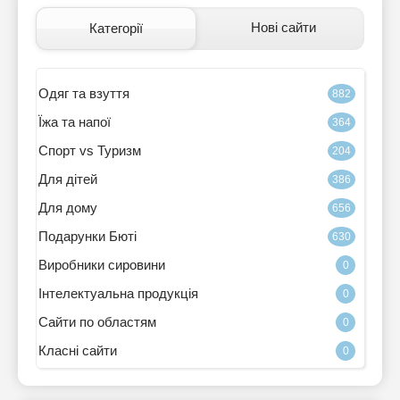
Нові сайти
Категорії
Одяг та взуття
882
Їжа та напої
364
Спорт vs Туризм
204
Для дітей
386
Для дому
656
Подарунки Бюті
630
Виробники сировини
0
Інтелектуальна продукція
0
Сайти по областям
0
Класні сайти
0