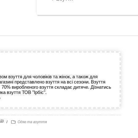
ом взуття для чоловіків та жінок, а також для
агазині представлено взуття на всі сезони. Взуття
. 70% виробленого взуття складає дитяче. Дізнатись
ка взуття ТОВ "Ірбіс".
9
10
)
/
Одяг та взуття