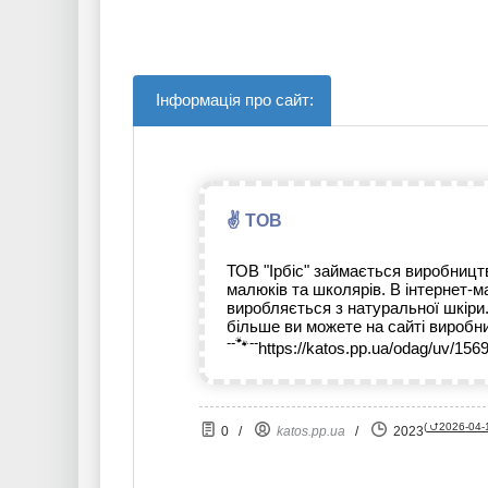
Інформація про сайт:
✌ ТОВ
ТОВ "Ірбіс" займається виробництв
малюків та школярів. В інтернет-м
виробляється з натуральної шкіри
більше ви можете на сайті виробни
--🐾--
https://katos.pp.ua/odag/uv/156
(
⮍2026-04-
0
/
katos.pp.ua
/
2023