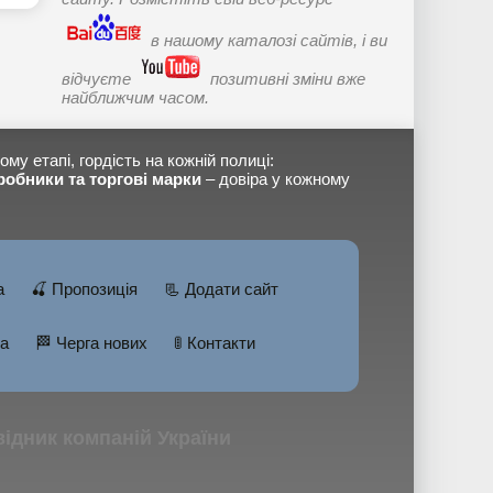
в нашому каталозі сайтів, і ви
відчуєте
позитивні зміни вже
найближчим часом.
ому етапі, гордість на кожній полиці:
робники та торгові марки
– довіра у кожному
а
🍒 Пропозиція
📃 Додати сайт
а
🏁 Черга нових
🚦 Контакти
овідник компаній України