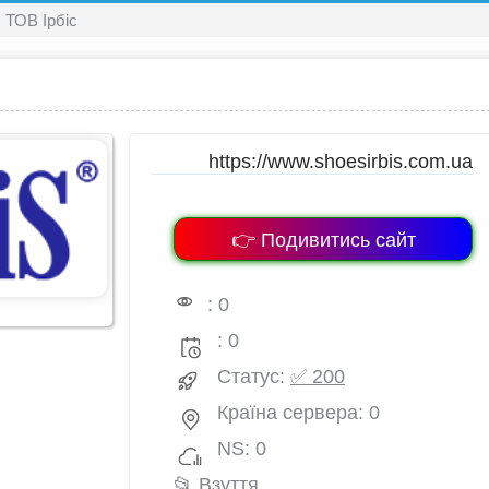
ТОВ Ірбіс
https://www.shoesirbis.com.ua
👉 Подивитись сайт
: 0
: 0
Статус:
✅ 200
Країна сервера: 0
NS: 0
📂
Взуття