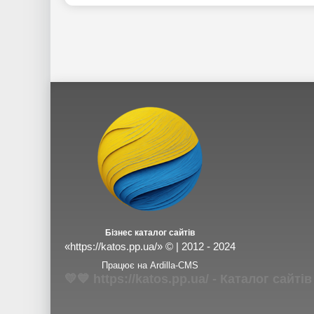
Бізнес каталог сайтів
«https://katos.pp.ua/» © | 2012 - 2024
Працює на Ardilla-CMS
💛💙 https://katos.pp.ua/ - Каталог сай