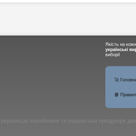
Якість на кожн
українські ви
виборі!
🚀 Головн
📘 Правил
тів українські виробники та українська продукція д