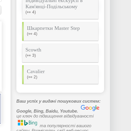
Індивідуальні екскурсії в
Кам'янці-Подільському
(👀 4)
Шкарпетки Master Step
(👀 4)
Scowth
(👀 3)
Cavalier
(👀 2)
Ваш успіх у видачі пошукових систем:
Google, Bing, Baidu, Youtube.
це ключ до підвищення відвідуваності
та популярності вашого
сайту. Розмістіть свій веб-ресурс