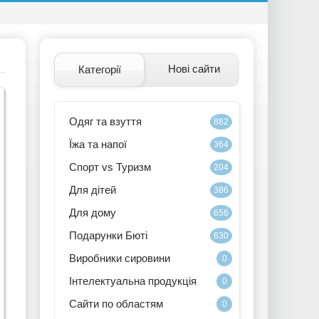
Нові сайти
Категорії
Одяг та взуття
882
Їжа та напої
364
Спорт vs Туризм
204
Для дітей
386
Для дому
656
Подарунки Бюті
630
Виробники сировини
0
Інтелектуальна продукція
0
Сайти по областям
0