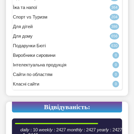
Їжа та напої
364
Спорт vs Туризм
204
Для дітей
386
Для дому
656
Подарунки Бюті
630
Виробники сировини
0
Інтелектуальна продукція
0
Сайти по областям
0
Класні сайти
0
Відвідуваність:
daily
: 10
weekly
: 2427
monthly
: 2427
yearly
: 2427