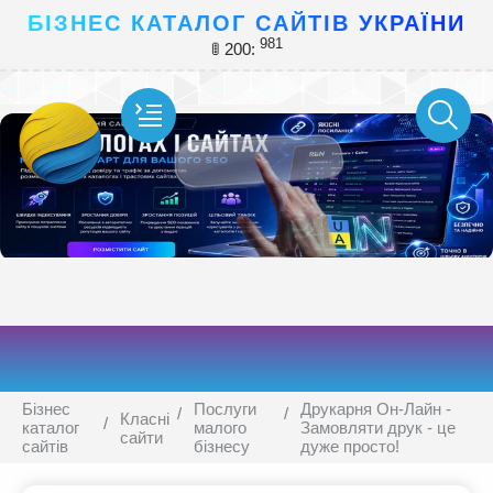
БІЗНЕС КАТАЛОГ САЙТІВ УКРАЇНИ
981
🚦 200:
Бізнес
Послуги
Друкарня Он-Лайн -
Класні
каталог
малого
Замовляти друк - це
сайти
сайтів
бізнесу
дуже просто!