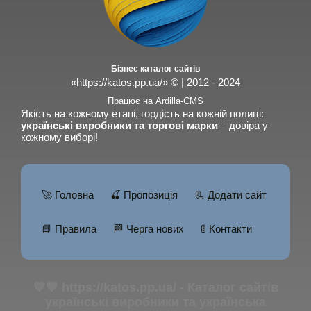
Бізнес каталог сайтів
«https://katos.pp.ua/» © | 2012 - 2024
Працює на Ardilla-CMS
Якість на кожному етапі, гордість на кожній полиці:
українські виробники та торгові марки
– довіра у
кожному виборі!
🚀 Головна
🍒 Пропозиція
📃 Додати сайт
📘 Правила
🏁 Черга нових
🚦 Контакти
💛💙 https://katos.pp.ua/ - Каталог сайтів
українські виробники та українська