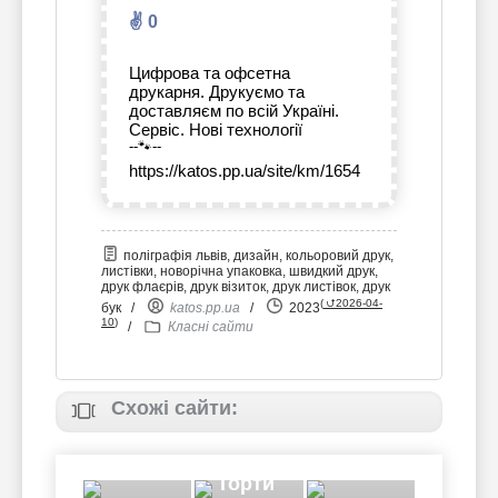
✌ 0
Цифрова та офсетна
друкарня. Друкуємо та
доставляєм по всій Україні.
Сервіс. Нові технології
--🐾--
https://katos.pp.ua/site/km/1654
поліграфія львів, дизайн, кольоровий друк,
листівки, новорічна упаковка, швидкий друк,
друк флаєрів, друк візиток, друк листівок, друк
(
⮍2026-04-
бук
/
katos.pp.ua
/
2023
10
)
/
Класні сайти
Схожі сайти:
Торти