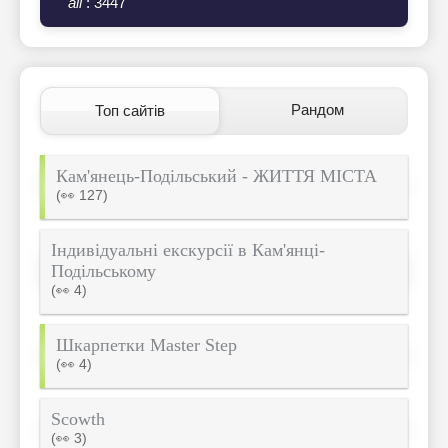
all
: 3447
Рандом
Топ сайтів
Кам'янець-Подільський - ЖИТТЯ МІСТА
(👀 127)
Індивідуальні екскурсії в Кам'янці-
Подільському
(👀 4)
Шкарпетки Master Step
(👀 4)
Scowth
(👀 3)