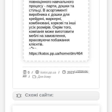
повноцінного навчального
процесу - парти, дошки та
стільці. В асортименті
виробника є дошки для
крейдяні, маркерні,
комбіновані, коркові та інші
усіх розмірів. Окрім того,
компанія може виготовити
меблі на замовлення,
враховуючи побажання
клієнтів.
--🐾--
https://katos.pp.ua/home/dm/464
(
⮍2026-04-
0
/
katos.pp.ua
/
2023
10
)
/
Для дому
Схожі сайти: