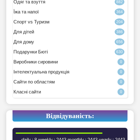
Одяг та взуття
882
Їжа та напої
364
Спорт vs Туризм
204
Для дітей
386
Для дому
656
Подарунки Бюті
630
Виробники сировини
0
Інтелектуальна продукція
0
Сайти по областям
0
Класні сайти
0
Відвідуваність:
daily
: 8
weekly
: 2443
monthly
: 2443
yearly
: 2443