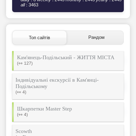
all
: 3463
Рандом
Топ сайтів
Кам'янець-Подільський - ЖИТТЯ МІСТА
(👀 127)
Індивідуальні екскурсії в Кам'янці-
Подільському
(👀 4)
Шкарпетки Master Step
(👀 4)
Scowth