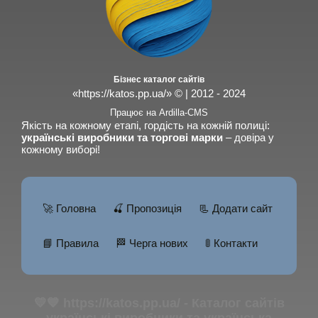
Бізнес каталог сайтів
«https://katos.pp.ua/» © | 2012 - 2024
Працює на Ardilla-CMS
Якість на кожному етапі, гордість на кожній полиці:
українські виробники та торгові марки
– довіра у
кожному виборі!
🚀 Головна
🍒 Пропозиція
📃 Додати сайт
📘 Правила
🏁 Черга нових
🚦 Контакти
💛💙 https://katos.pp.ua/ - Каталог сайтів