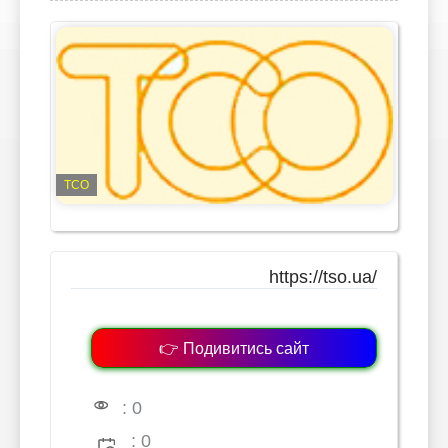
ТСО
https://tso.ua/
👉 Подивитись сайт
: 0
: 0