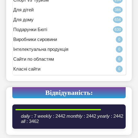
Для дітей
386
Для дому
656
Подарунки Бюті
630
Виробники сировини
0
Інтелектуальна продукція
0
Сайти по областям
0
Класні сайти
0
Відвідуваність:
daily
: 7
weekly
: 2442
monthly
: 2442
yearly
: 2442
all
: 3462