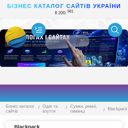
БІЗНЕС КАТАЛОГ САЙТІВ УКРАЇНИ
981
🚦 200:
Бізнес каталог
Одяг та
Сумки, ремні,
Blackpack
сайтів
взуття
гаманці
Blackpack