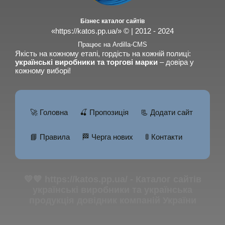
Бізнес каталог сайтів
«https://katos.pp.ua/» © | 2012 - 2024
Працює на Ardilla-CMS
Якість на кожному етапі, гордість на кожній полиці:
українські виробники та торгові марки
– довіра у
кожному виборі!
🚀 Головна
🍒 Пропозиція
📃 Додати сайт
📘 Правила
🏁 Черга нових
🚦 Контакти
💛💙 https://katos.pp.ua/ - Каталог сайтів
українські виробники та українська
продукція довідник компаній України