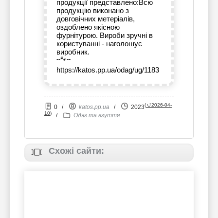
продукції представлено:Всю
продукцію виконано з
довговічних метеріалів,
оздоблено якісною
фурнітурою. Вироби зручні в
користуванні - наголошує
виробник.
--🐾--
https://katos.pp.ua/odag/ug/1183
(
⮍2026-04-
0
/
katos.pp.ua
/
2023
10
)
/
Одяг та взуття
Схожі сайти: