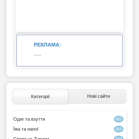
РЕКЛАМА:
----
Нові сайти
Категорії
Одяг та взуття
882
Їжа та напої
364
Спорт vs Туризм
204