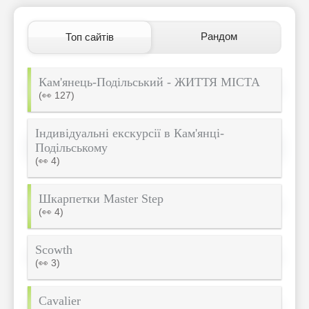
Рандом
Топ сайтів
Кам'янець-Подільський - ЖИТТЯ МІСТА
(👀 127)
Індивідуальні екскурсії в Кам'янці-
Подільському
(👀 4)
Шкарпетки Master Step
(👀 4)
Scowth
(👀 3)
Cavalier