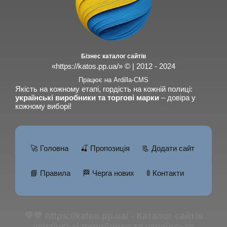
Бізнес каталог сайтів
«https://katos.pp.ua/» © | 2012 - 2024
Працює на Ardilla-CMS
Якість на кожному етапі, гордість на кожній полиці:
українські виробники та торгові марки
– довіра у
кожному виборі!
🚀 Головна
🍒 Пропозиція
📃 Додати сайт
📘 Правила
🏁 Черга нових
🚦 Контакти
💛💙 https://katos.pp.ua/ - Каталог сайтів
українські виробники та українська