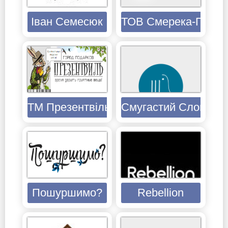
Іван Семесюк
ТОВ Смерека-Плюс
ТМ Презентвіль
Смугастий Слон
Пошуршимо?
Rebellion