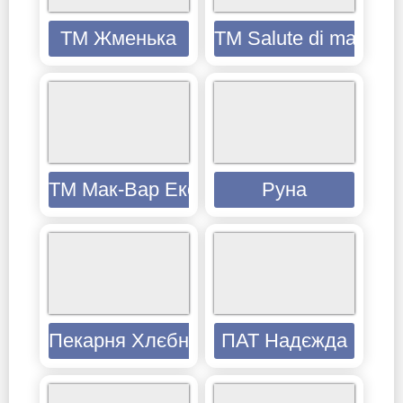
ТМ Жменька
TM Salute di mare
ТМ Мак-Вар Екопродукт
Руна
Пекарня Хлєбніков
ПАТ Надєжда