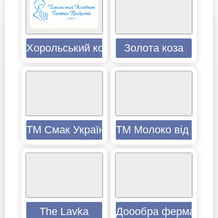
Хорольський комбінат дитячих продукт
Золота коза
ТМ Смак Українських Карпат
ТМ Молоко від фер
The Lavka
Доообра ферма