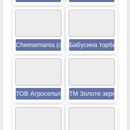
Cheesemania (сири)
Бабусина торбинка
ТОВ Агросельпром
ТМ Золоте зерно