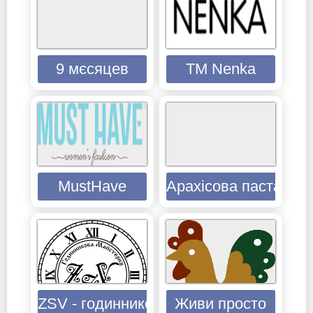
9 мєсяцев
TM Nenka
MustHave
Арахісова паста ТО
ZSV - годинникова майстерня
Живи просто