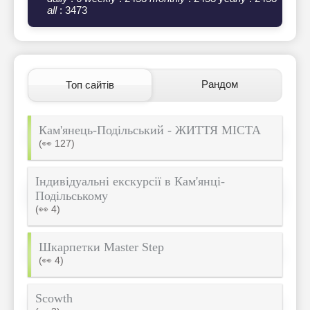
all
: 3473
Рандом
Топ сайтів
Кам'янець-Подільський - ЖИТТЯ МІСТА
(👀 127)
Індивідуальні екскурсії в Кам'янці-
Подільському
(👀 4)
Шкарпетки Master Step
(👀 4)
Scowth