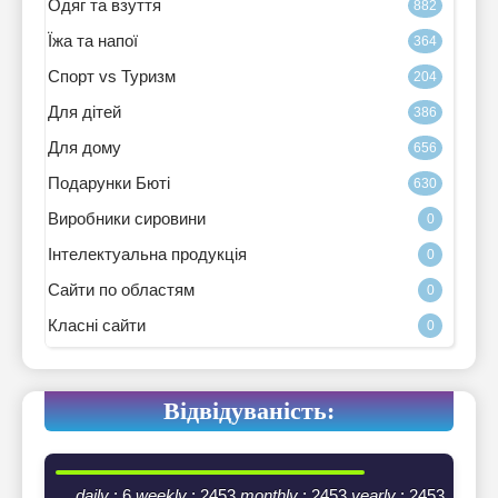
Одяг та взуття
882
Їжа та напої
364
Спорт vs Туризм
204
Для дітей
386
Для дому
656
Подарунки Бюті
630
Виробники сировини
0
Інтелектуальна продукція
0
Сайти по областям
0
Класні сайти
0
Відвідуваність:
daily
: 6
weekly
: 2453
monthly
: 2453
yearly
: 2453