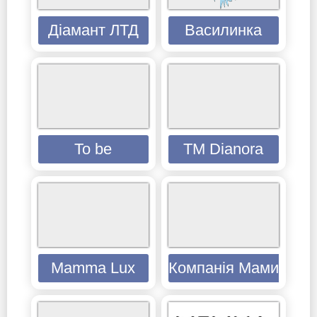
Діамант ЛТД
Василинка
To be
TM Dianora
Mamma Lux
Компанія Мамин До