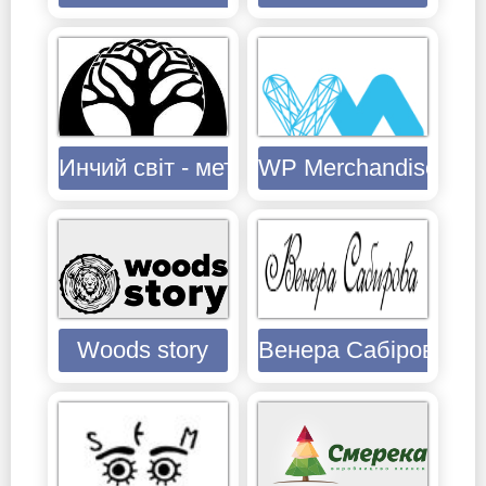
Инчий світ - метафоричні карти
WP Merchandise
Woods story
Венера Сабірова