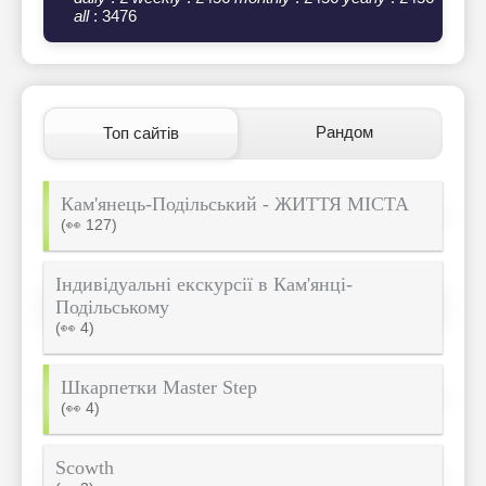
all
: 3476
Рандом
Топ сайтів
Кам'янець-Подільський - ЖИТТЯ МІСТА
(👀 127)
Індивідуальні екскурсії в Кам'янці-
Подільському
(👀 4)
Шкарпетки Master Step
(👀 4)
Scowth