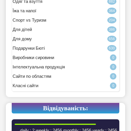
Одяг та взуття
882
Їжа та напої
364
Спорт vs Туризм
204
Для дітей
386
Для дому
656
Подарунки Бюті
630
Виробники сировини
0
Інтелектуальна продукція
0
Сайти по областям
0
Класні сайти
0
Відвідуваність:
daily
: 2
weekly
: 2456
monthly
: 2456
yearly
: 2456