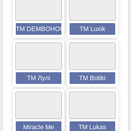
ТМ DEMBOHOUSE
TM Luxik
ТМ Лулі
TM Botiki
Miracle Me
TM Lukas