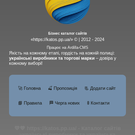
Бізнес каталог сайтів
«https://katos.pp.ua/» © | 2012 - 2024
Працює на Ardilla-CMS
Якість на кожному етапі, гордість на кожній полиці:
українські виробники та торгові марки
– довіра у
кожному виборі!
🚀 Головна
🍒 Пропозиція
📃 Додати сайт
📘 Правила
🏁 Черга нових
🚦 Контакти
💛💙 https://katos.pp.ua/ - Каталог сайтів
українські виробники та українська