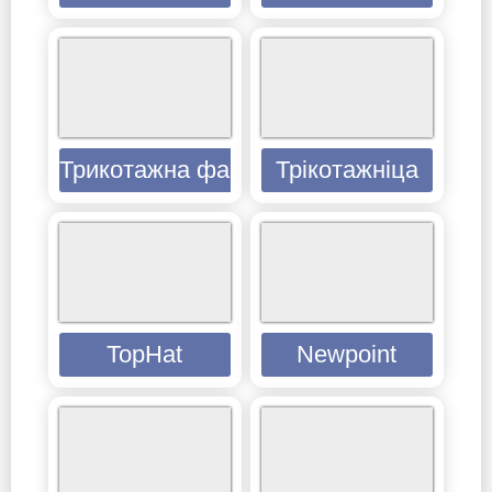
Трикотажна фабрика Гном
Трікотажніца
TopHat
Newpoint