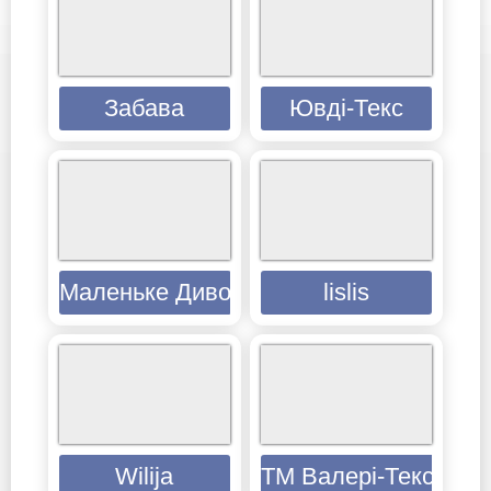
Забава
Ювді-Текс
Маленьке Диво
lislis
Wilija
ТМ Валері-Текс