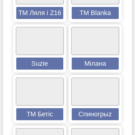
ТМ Ляля і Z16
TM Blanka
Suzie
Мілана
ТМ Бетіс
Спиногрыz