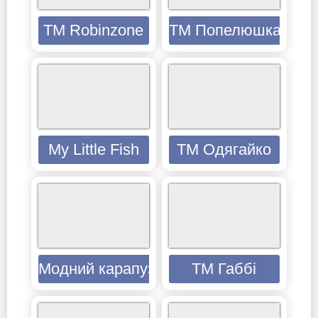
TM Robinzone
ТМ Попелюшка
My Little Fish
ТМ Одягайко
Модний карапуз
ТМ Габбі