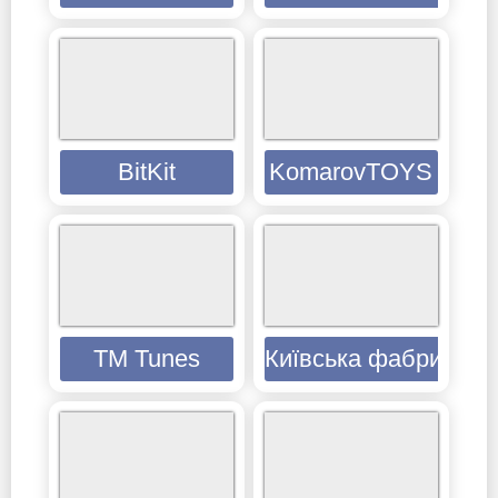
BitKit
KomarovTOYS
TM Tunes
Київська фабрика іг