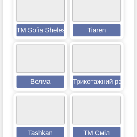
ТМ Sofia Shelest
Tiaren
Велма
Трикотажний рай
Tashkan
ТМ Сміл