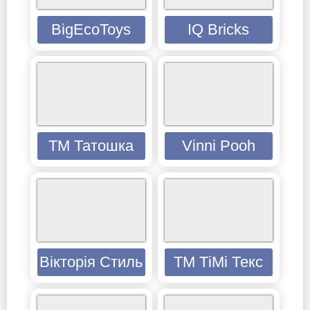
BigEcoToys
IQ Bricks
ТМ Татошка
Vinni Pooh
Вікторія Стиль
ТМ ТіМі Текс