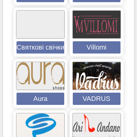
Святкові свічки для торта оптом
Villomi
Aura
VADRUS