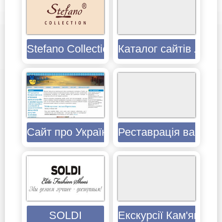
Stefano Collection
Каталог сайтів Льво
Сайт про Україну
Реставрація ванн в 
SOLDI
Екскурсії Кам'янця-