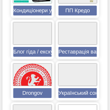
Кондиціонери у Львові
ПП Кредо
Блог гіда / екскурсовода Козака Русла
Реставрація ванн Те
Drongov
Український сонник