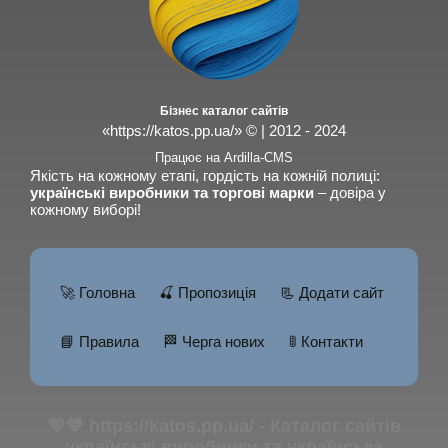
Бізнес каталог сайтів
«https://katos.pp.ua/» © | 2012 - 2024
Працює на Ardilla-CMS
Якість на кожному етапі, гордість на кожній полиці:
українські виробники та торгові марки
– довіра у
кожному виборі!
🚀 Головна
🍒 Пропозиція
📃 Додати сайт
📘 Правила
🏁 Черга нових
🚦 Контакти
💛💙 https://katos.pp.ua/ - Каталог сайтів
українські виробники та українська