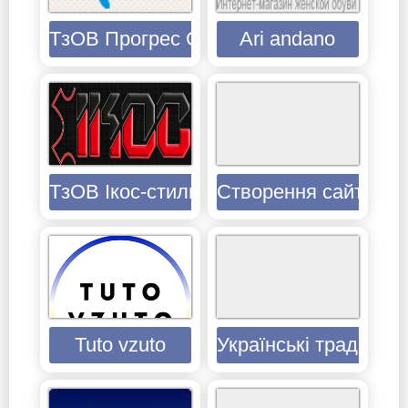
ТзОВ Прогрес Сервіс
Ari andano
ТзОВ Ікос-стиль
Створення сайтів
Tuto vzuto
Українські традиції