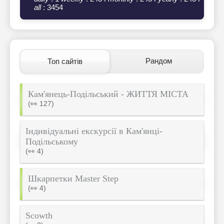
all
: 3454
Рандом
Топ сайтів
Кам'янець-Подільський - ЖИТТЯ МІСТА
(👀 127)
Індивідуальні екскурсії в Кам'янці-
Подільському
(👀 4)
Шкарпетки Master Step
(👀 4)
Scowth