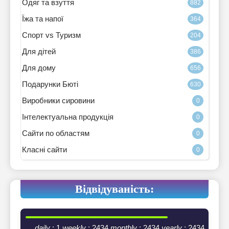
Одяг та взуття
882
Їжа та напої
364
Спорт vs Туризм
204
Для дітей
386
Для дому
656
Подарунки Бюті
630
Виробники сировини
0
Інтелектуальна продукція
0
Сайти по областям
0
Класні сайти
0
Відвідуваність:
daily
: 1
weekly
: 2434
monthly
: 2434
yearly
: 2434