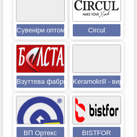
Сувеніри оптом
Circul
Взуттева фабрика Белста
Keramokrill - виробн
ВП Ортекс
BISTFOR