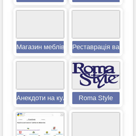
Магазин меблів з дерева Нова Класик
Реставрація ванн в К
Анекдоти на кулінарну тематику
Roma Style