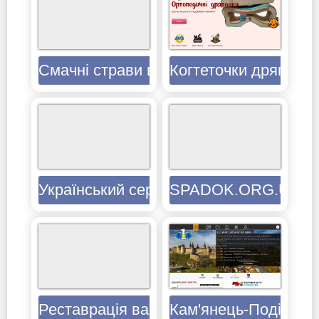
Смачні страви від Ольги
Когтеточки дряпанки
Український сервіс - Реставрація ванн
SPADOK.ORG.UA — к
Реставрація ванн
Кам'янець-Подільсь