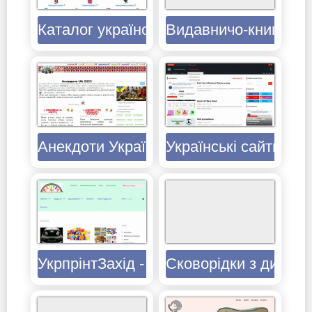
Каталог україномовних сайтів
Видавничо-книготорг
Анекдоти Українською
Українські сайти в К
УкрпрінтЗахід - фабрика картонної уп
Сковорідки з диску