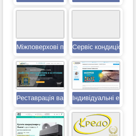
Міжповерхові перекриття Теріва
Сервіс кондиціонери
Реставрація ванн в Тернополі
Індивідуальні екскур