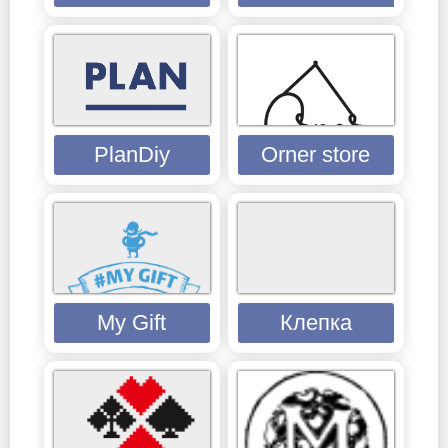
PlanDiy
Orner store
My Gift
Клепка