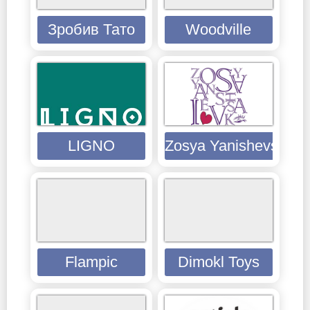
Зробив Тато
Woodville
LIGNO
Zosya Yanishevska
Flampic
Dimokl Toys