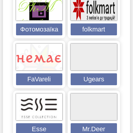
Фотомозаїка
folkmart
FaVareli
Ugears
Esse
Mr.Deer