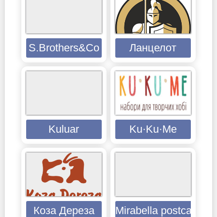
S.Brothers&Co
Ланцелот
Kuluar
Ku·Ku·Me
Коза Дереза
Mirabella postcards