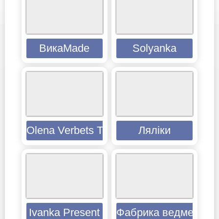
ВикаMade
Solyanka
Olena Verbets Toy Design
Ляліки
Ivanka Present
Фабрика ведмедиків