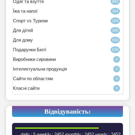
Одяг та взуття
882
Їжа та напої
364
Спорт vs Туризм
204
Для дітей
386
Для дому
656
Подарунки Бюті
630
Виробники сировини
0
Інтелектуальна продукція
0
Сайти по областям
0
Класні сайти
0
Відвідуваність:
daily
: 5
weekly
: 2452
monthly
: 2452
yearly
: 2452