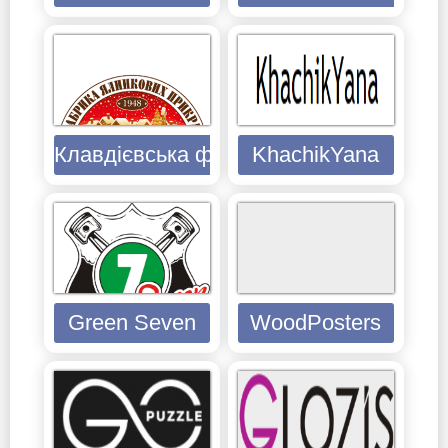
Клавдієвська фабрика ялинкових при
KhachikYana
Green Seven
WoodPosters