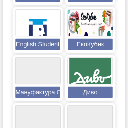
English Student
ЕкоКубик
Мануфактура Сірого Кота
Диво