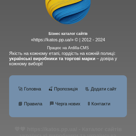
Бізнес каталог сайтів
«https://katos.pp.ua/» © | 2012 - 2024
Працює на Ardilla-CMS
Якість на кожному етапі, гордість на кожній полиці:
українські виробники та торгові марки
– довіра у
кожному виборі!
🚀 Головна
🍒 Пропозиція
📃 Додати сайт
📘 Правила
🏁 Черга нових
🚦 Контакти
💛💙 https://katos.pp.ua/ - Каталог сайтів
українські виробники та українська