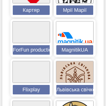
Картяр
Мрії Марії
ForFun production
MagnitikUA
Flixplay
Львівська свічкова 