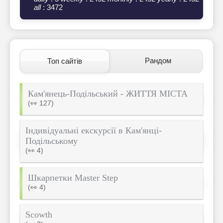
all
: 3472
Рандом
Топ сайтів
Кам'янець-Подільський - ЖИТТЯ МІСТА
(👀 127)
Індивідуальні екскурсії в Кам'янці-
Подільському
(👀 4)
Шкарпетки Master Step
(👀 4)
Scowth